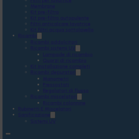
Filtri per lavatrice
Membrane
Kit pre-filtro
Kit pre-filtro autopulente
Filtri anticalcare lavatrice
Kit filtri acqua sottolavello
Ricambi
Ricambi addolcitori
Ricambi sistemi UV
Lampade di ricambio
Quarzi di ricambio
Kit Installazione completi
Ricambi depuratori
Manometri
Pressostati
Regolatori di flusso
Ricambi miscelatori
Ricambi colonnine
Rubinetti E Miscelatori
Sanificazione
Sistemi UV