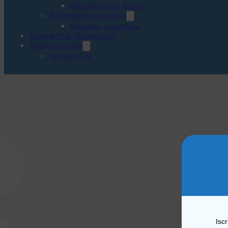
Regolatori di flusso
Ricambi miscelatori
Ricambi colonnine
Rubinetti e Miscelatori
Sanificazione
Sistemi UV
Iscr