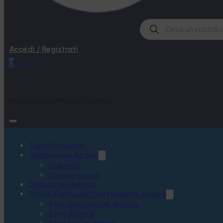
Products
search
Accedi / Registrati
0
0,00
€
Nessun prodotto nel carrello.
Tutti I Prodotti
Addolcitori Acqua
Cabinati
Doppio corpo
Depuratori Acqua
Filtri E Cartucce Trattamento Acqua
Filtri anticalcare doccia
Filtri doccia