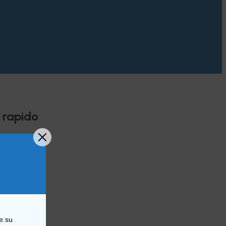
 rapido
i acqua
re su