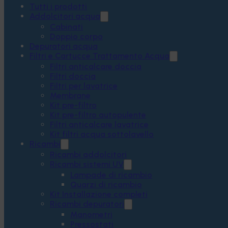
Tutti i prodotti
Addolcitori acqua
Cabinati
Doppio corpo
Depuratori acqua
Filtri e Cartucce Trattamento Acqua
Filtri anticalcare doccia
Filtri doccia
Filtri per lavatrice
Membrane
Kit pre-filtro
Kit pre-filtro autopulente
Filtri anticalcare lavatrice
Kit filtri acqua sottolavello
Ricambi
Ricambi addolcitori
Ricambi sistemi UV
Lampade di ricambio
Quarzi di ricambio
Kit Installazione completi
Ricambi depuratori
Manometri
Pressostati