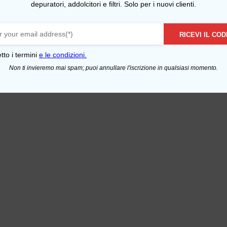
depuratori, addolcitori e filtri. Solo per i nuovi clienti.
RICEVI IL COD
tto i termini
e le condizioni.
Tubi innesto 
Non ti invieremo mai spam; puoi annullare l'iscrizione in qualsiasi momento.
Tubi scarico ad
Areator