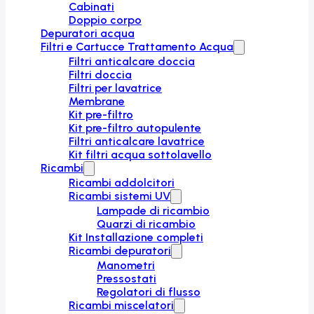
Cabinati
Doppio corpo
Depuratori acqua
Filtri e Cartucce Trattamento Acqua
Filtri anticalcare doccia
Filtri doccia
Filtri per lavatrice
Membrane
Kit pre-filtro
Kit pre-filtro autopulente
Filtri anticalcare lavatrice
Kit filtri acqua sottolavello
Ricambi
Ricambi addolcitori
Ricambi sistemi UV
Lampade di ricambio
Quarzi di ricambio
Kit Installazione completi
Ricambi depuratori
Manometri
Pressostati
Regolatori di flusso
Ricambi miscelatori