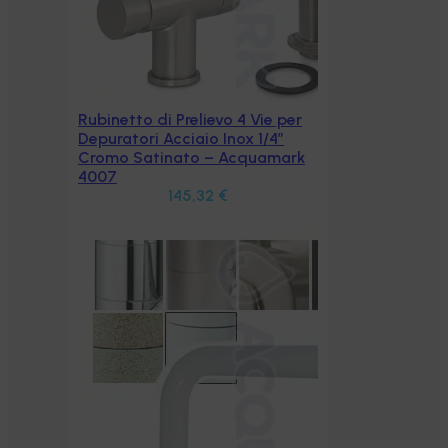
 per
″
ark