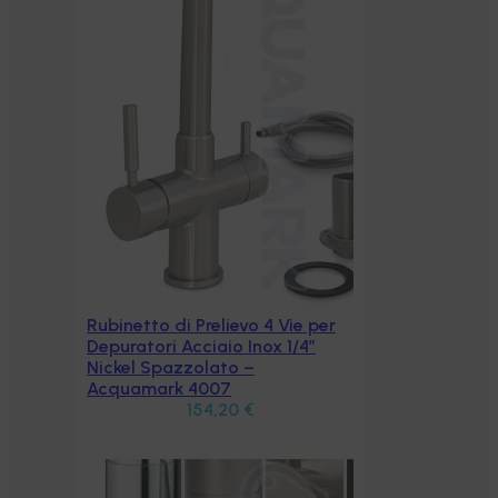
 per
″