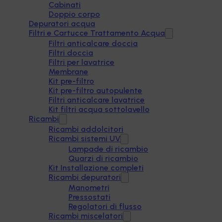
Cabinati
Doppio corpo
Depuratori acqua
Filtri e Cartucce Trattamento Acqua
Filtri anticalcare doccia
Filtri doccia
Filtri per lavatrice
Membrane
Kit pre-filtro
Kit pre-filtro autopulente
Filtri anticalcare lavatrice
Kit filtri acqua sottolavello
Ricambi
Ricambi addolcitori
Ricambi sistemi UV
Lampade di ricambio
Quarzi di ricambio
Kit Installazione completi
Ricambi depuratori
Manometri
Pressostati
Regolatori di flusso
Ricambi miscelatori