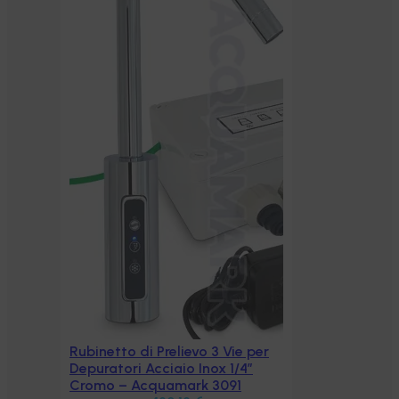
 per
″