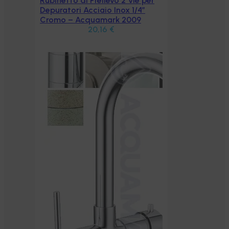
 per
″