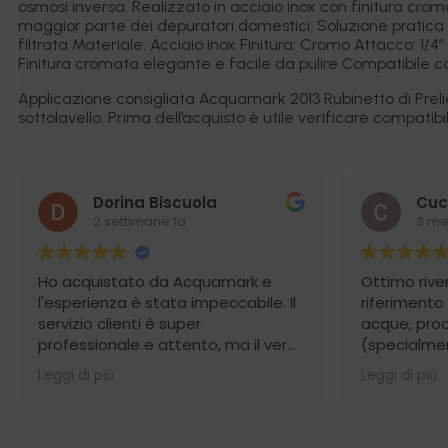
osmosi inversa. Realizzato in acciaio inox con finitura cro
maggior parte dei depuratori domestici. Soluzione pratica e 
filtrata Materiale: Acciaio inox Finitura: Cromo Attacco: 1
Finitura cromata elegante e facile da pulire Compatibile c
Applicazione consigliata Acquamark 2013 Rubinetto di Preli
sottolavello. Prima dell’acquisto è utile verificare compatibil
Dorina Biscuola
Cuc
2 settimane fa
3 me
Ho acquistato da Acquamark e
Ottimo rive
l'esperienza è stata impeccabile. Il
riferimento
servizio clienti è super
acque, prodo
professionale e attento, ma il vero
(specialmen
punto di forza è stata la
osmosi) e 
Leggi di più
Leggi di più
spedizione: incredibilmente rapida
competente
e con un imballaggio perfetto. Un
imballaggio
punto di riferimento per affidabilità
Consigliati