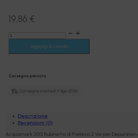
19,86
€
Rubinetto
di
Prelievo
Aggiungi al carrello
2
Vie
per
Depuratori
Acciaio
Consegna prevista
Inox
1/4"
Cromo
Consegna martedì 11 Ago 2026
-
Acquamark
2013
quantità
Descrizione
Recensioni (0)
Acquamark 2013 Rubinetto di Prelievo 2 Vie per Depuratori A