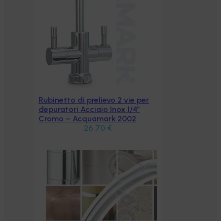
 per
”