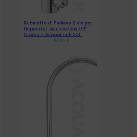
 per
″