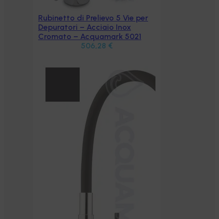
 per
21