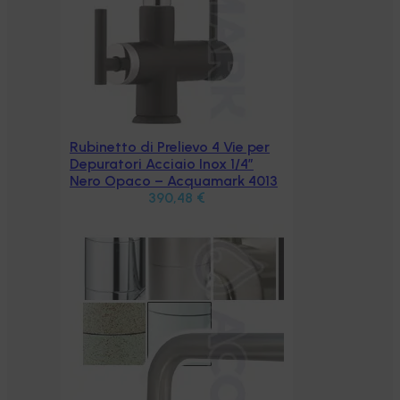
 per
″
4013