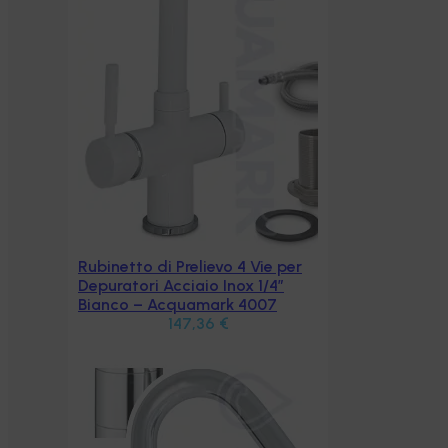
 per
″