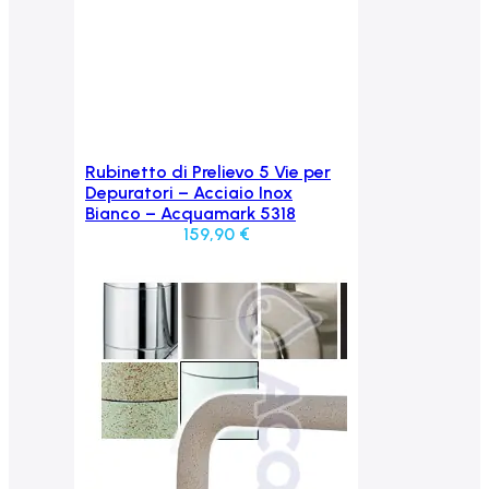
Rubinetto di Prelievo 5 Vie per
Aggiungi al carrello
Depuratori – Acciaio Inox
Bianco – Acquamark 5318
159,90
€