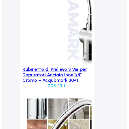
Rubinetto di Prelievo 3 Vie per
Aggiungi al carrello
Depuratori Acciaio Inox 1/4″
Cromo – Acquamark 3041
208,43
€