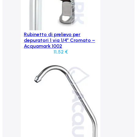
Rubinetto di prelievo per
Aggiungi al carrello
depuratori 1 via 1/4″ Cromato –
Acquamark 1002
11,52
€