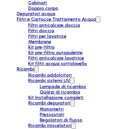
Cabinati
Doppio corpo
Depuratori acqua
Filtri e Cartucce Trattamento Acqua
Filtri anticalcare doccia
Filtri doccia
Filtri per lavatrice
Membrane
Kit pre-filtro
Kit pre-filtro autopulente
Filtri anticalcare lavatrice
Kit filtri acqua sottolavello
Ricambi
Ricambi addolcitori
Ricambi sistemi UV
Lampade di ricambio
Quarzi di ricambio
Kit Installazione completi
Ricambi depuratori
Manometri
Pressostati
Regolatori di flusso
Ricambi miscelatori