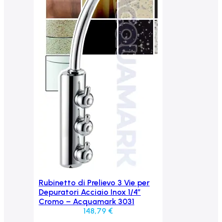
Rubinetto di Prelievo 3 Vie per
Aggiungi al carrello
Depuratori Acciaio Inox 1/4″
Cromo – Acquamark 3031
148,79
€