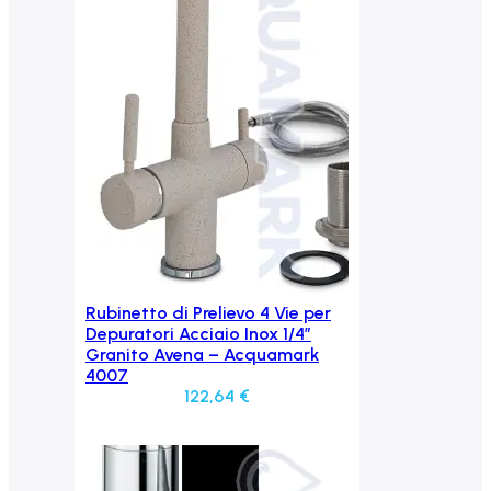
Rubinetto di Prelievo 4 Vie per
Aggiungi al carrello
Depuratori Acciaio Inox 1/4″
Granito Avena – Acquamark
4007
122,64
€