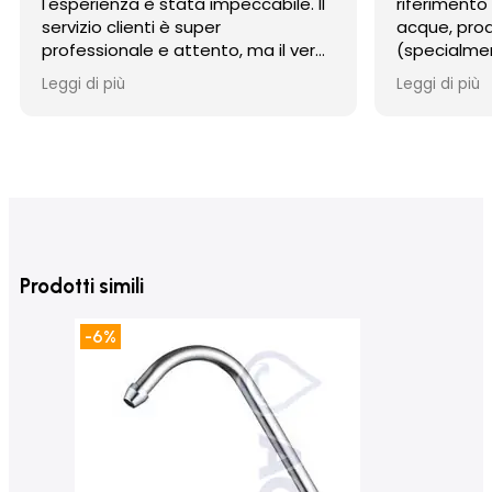
l'esperienza è stata impeccabile. Il
riferimento
servizio clienti è super
acque, prodo
professionale e attento, ma il vero
(specialmen
punto di forza è stata la
osmosi) e 
Leggi di più
Leggi di più
spedizione: incredibilmente rapida
competente
e con un imballaggio perfetto. Un
imballaggio
punto di riferimento per affidabilità
Consigliati
e serietà. Consigliatissimo,
serietà e a
acquisterò sicuramente di nuovo!
Prodotti simili
-6%
-6%