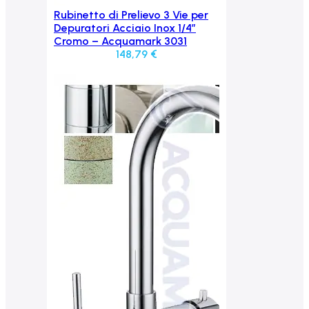
Rubinetto di Prelievo 3 Vie per
Aggiungi al carrello
Depuratori Acciaio Inox 1/4″
Cromo – Acquamark 3031
148,79
€