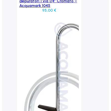
Aggiungi al carrello
depuratori 1 via 1/4″ Cromato –
Acquamark 1045
95,00
€