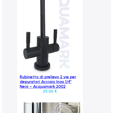
Rubinetto di prelievo 2 vie per
Aggiungi al carrello
depuratori Acciaio Inox 1/4”
Nero – Acquamark 2002
29,06
€