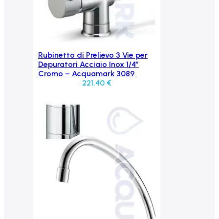
Rubinetto di Prelievo 3 Vie per
Aggiungi al carrello
Depuratori Acciaio Inox 1/4″
Cromo – Acquamark 3089
221,40
€