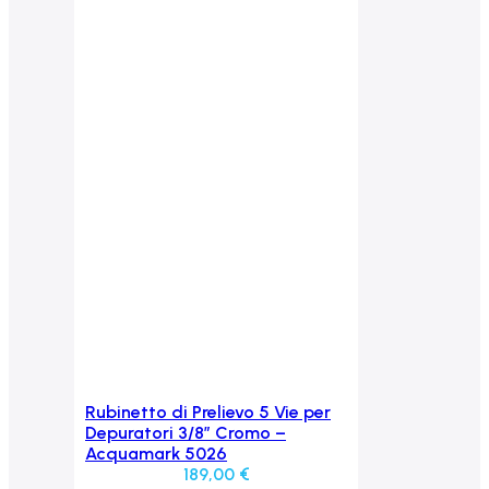
Rubinetto di Prelievo 5 Vie per
Aggiungi al carrello
Depuratori 3/8″ Cromo –
Acquamark 5026
189,00
€