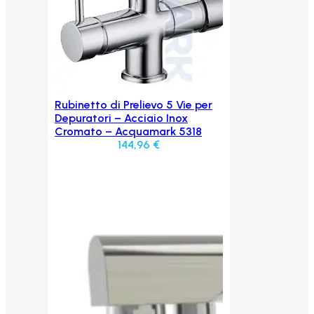
Rubinetto di Prelievo 5 Vie per
Aggiungi al carrello
Depuratori – Acciaio Inox
Cromato – Acquamark 5318
144,96
€