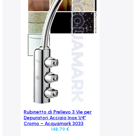
Rubinetto di Prelievo 3 Vie per
Aggiungi al carrello
Depuratori Acciaio Inox 1/4″
Cromo – Acquamark 3033
148,79
€