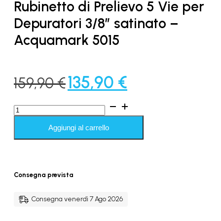
Rubinetto di Prelievo 5 Vie per
Depuratori 3/8″ satinato –
Acquamark 5015
Il
Il
135,90
€
159,90
€
prezzo
prezzo
Rubinetto
originale
attuale
di
Prelievo
Aggiungi al carrello
era:
è:
5
Vie
159,90 €.
135,90 €.
per
Depuratori
3/8"
Consegna prevista
satinato
-
Acquamark
Consegna venerdì 7 Ago 2026
5015
quantità