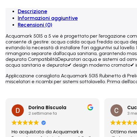
Descrizione
Informazioni aggiuntive
Recensioni (0)
Acquamark 5015 a 5 vie è progettato per l’erogazione comb
consente di gestire: acqua calda acqua fredda acqua dep
evitando la necessità di installare fori aggiuntivi sul lave
rimangono separate dall’acqua sanitaria, garantendo massim
depurata CompatibilitàDepuratori acqua e sistemi ad osmosi in
acqua sanitaria e depurata✔ design moderno cromato✔ insta
Applicazione consigliata Acquamark 5015 Rubinetto di Prel
miscelatori e ricambi per sistemi sottolavello. Prima dell’acq
Dorina Biscuola
Cuc
2 settimane fa
3 me
Ho acquistato da Acquamark e
Ottimo rive