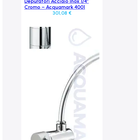
Aggiungi al carrello
Depuratori Acciaio Inox 1/4″
Cromo – Acquamark 4001
301,08
€