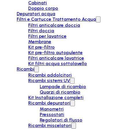
Cabinati
Doppio corpo
Depuratori acqua
Filtri e Cartucce Trattamento Acqua
Filtri anticalcare doccia
Filtri doccia
Filtri per lavatrice
Membrane
Kit pre-filtro
Kit pre-filtro autopulente
Filtri anticalcare lavatrice
Kit filtri acqua sottolavello
Ricambi
Ricambi addolcitori
Ricambi sistemi UV
Lampade di ricambio
Quarzi di ricambio
Kit Installazione completi
Ricambi depuratori
Manometri
Pressostati
Regolatori di flusso
Ricambi miscelatori