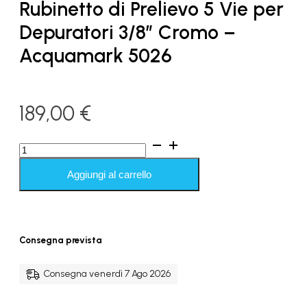
Rubinetto di Prelievo 5 Vie per
Depuratori 3/8″ Cromo –
Acquamark 5026
189,00
€
Rubinetto
di
Prelievo
Aggiungi al carrello
5
Vie
per
Depuratori
3/8"
Consegna prevista
Cromo
-
Acquamark
Consegna venerdì 7 Ago 2026
5026
quantità