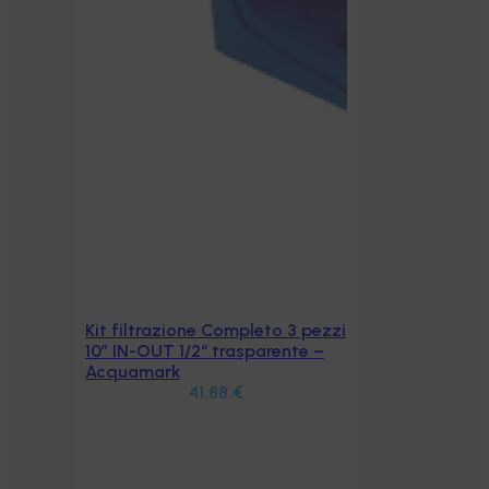
Kit filtrazione Completo 3 pezzi
Aggiungi al carrello
10″ IN-OUT 1/2“ trasparente –
Acquamark
41,88
€