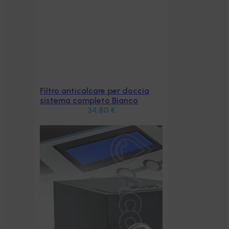
Filtro anticalcare per doccia
Aggiungi al carrello
sistema completo Bianco
34,80
€