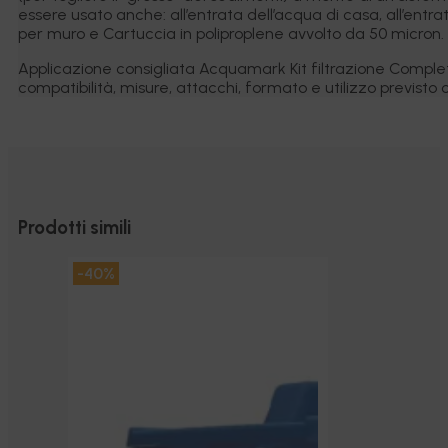
essere usato anche: all’entrata dell’acqua di casa, all’entr
per muro e Cartuccia in poliproplene avvolto da 50 micron.
Applicazione consigliata Acquamark Kit filtrazione Completo
compatibilità, misure, attacchi, formato e utilizzo previsto c
Prodotti simili
-25%
-40%
-24%
-16%
-25%
-20%
-25%
-40%