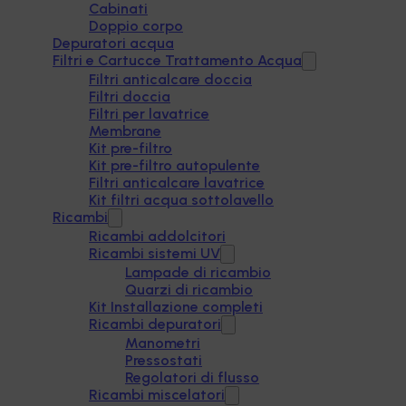
Cabinati
Doppio corpo
Depuratori acqua
Filtri e Cartucce Trattamento Acqua
Filtri anticalcare doccia
Filtri doccia
Filtri per lavatrice
Membrane
Kit pre-filtro
Kit pre-filtro autopulente
Filtri anticalcare lavatrice
Kit filtri acqua sottolavello
Ricambi
Ricambi addolcitori
Ricambi sistemi UV
Lampade di ricambio
Quarzi di ricambio
Kit Installazione completi
Ricambi depuratori
Manometri
Pressostati
Regolatori di flusso
Ricambi miscelatori