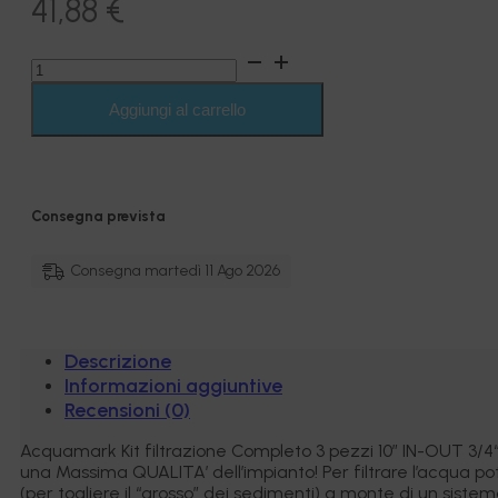
41,88
€
Kit
filtrazione
Completo
Aggiungi al carrello
3
pezzi
10"
IN-
OUT
Consegna prevista
3/4“
trasparente
-
Consegna martedì 11 Ago 2026
Acquamark
quantità
Descrizione
Informazioni aggiuntive
Recensioni (0)
Acquamark Kit filtrazione Completo 3 pezzi 10″ IN-OUT 3/4“ t
una Massima QUALITA’ dell’impianto! Per filtrare l’acqua pot
(per togliere il “grosso” dei sedimenti) a monte di un sist