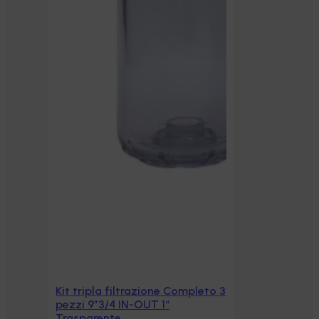
Kit tripla filtrazione Completo 3
Aggiungi al carrello
pezzi 9”3/4 IN-OUT 1“
Trasparente