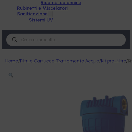
Ricambi colonnine
Rubinetti e Miscelatori
Sanificazione
Sistemi UV
Products
search
Home
/
Filtri e Cartucce Trattamento Acqua
/
Kit pre-filtro
/
K