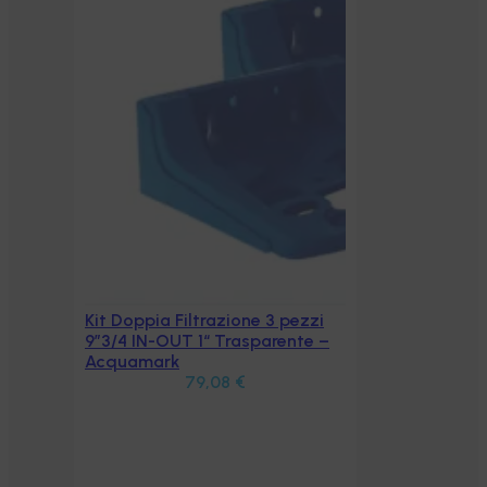
Kit Doppia Filtrazione 3 pezzi
Aggiungi al carrello
9”3/4 IN-OUT 1“ Trasparente –
Acquamark
79,08
€