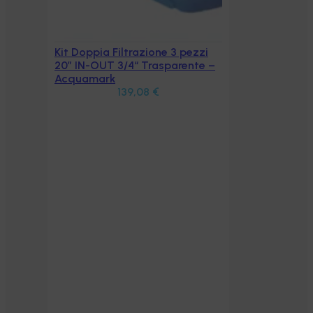
Kit Doppia Filtrazione 3 pezzi
Aggiungi al carrello
20” IN-OUT 3/4“ Trasparente –
Acquamark
139,08
€