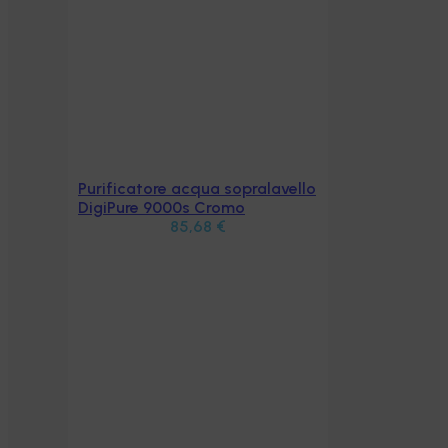
Purificatore acqua sopralavello
Aggiungi al carrello
DigiPure 9000s Cromo
85,68
€