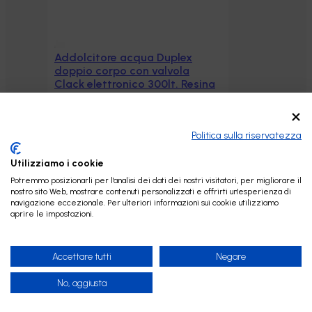
Addolcitore acqua Duplex
Aggiungi al carrello
doppio corpo con valvola
Clack elettronico 300lt. Resina
44.000lt. Acqua – 80/100
Persone – Acquamark Braies
5.999,88
€
Politica sulla riservatezza
Utilizziamo i cookie
Potremmo posizionarli per l'analisi dei dati dei nostri visitatori, per migliorare il
nostro sito Web, mostrare contenuti personalizzati e offrirti un'esperienza di
navigazione eccezionale. Per ulteriori informazioni sui cookie utilizziamo
aprire le impostazioni.
Accettare tutti
Negare
No, aggiusta