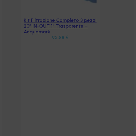
Kit Filtrazione Completo 3 pezzi
Aggiungi al carrello
20” IN-OUT 1“ Trasparente –
Acquamark
95,88
€