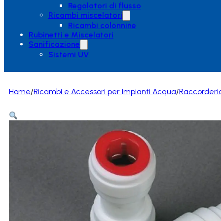
Regolatori di flusso
Ricambi miscelatori
Ricambi colonnine
Rubinetti e Miscelatori
Sanificazione
Sistemi UV
Home
/
Ricambi e Accessori per Impianti Acqua
/
Raccorderi