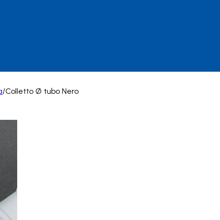
a
/
Colletto Ø tubo Nero