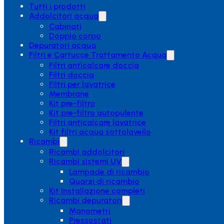
Tutti i prodotti
Addolcitori acqua
Cabinati
Doppio corpo
Depuratori acqua
Filtri e Cartucce Trattamento Acqua
Filtri anticalcare doccia
Filtri doccia
Filtri per lavatrice
Membrane
Kit pre-filtro
Kit pre-filtro autopulente
Filtri anticalcare lavatrice
Kit filtri acqua sottolavello
Ricambi
Ricambi addolcitori
Ricambi sistemi UV
Lampade di ricambio
Quarzi di ricambio
Kit Installazione completi
Ricambi depuratori
Manometri
Pressostati