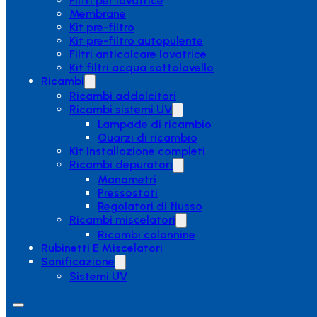
Filtri per lavatrice
Membrane
Kit pre-filtro
Kit pre-filtro autopulente
Filtri anticalcare lavatrice
Kit filtri acqua sottolavello
Ricambi
Ricambi addolcitori
Ricambi sistemi UV
Lampade di ricambio
Quarzi di ricambio
Kit Installazione completi
Ricambi depuratori
Manometri
Pressostati
Regolatori di flusso
Ricambi miscelatori
Ricambi colonnine
Rubinetti E Miscelatori
Sanificazione
Sistemi UV