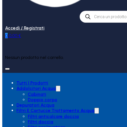
Products
search
Accedi / Registrati
0
0,00
€
Nessun prodotto nel carrello.
Tutti I Prodotti
Addolcitori Acqua
Cabinati
Doppio corpo
Depuratori Acqua
Filtri E Cartucce Trattamento Acqua
Filtri anticalcare doccia
Filtri doccia