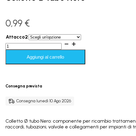
0,99
€
Attacco2
Colletto
Ø
tubo
Aggiungi al carrello
Nero
quantità
Consegna prevista
Consegna lunedì 10 Ago 2026
Colletto Ø tubo Nero: componente per ricambio trattament
raccordi, tubazioni, valvole e collegamenti per impianti di