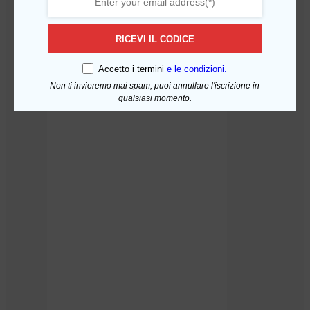
RICEVI IL CODICE
Kit Manutenzione Acquamark
Aggiungi al carrello
Danubio – 12 Mesi
Accetto i termini
e le condizioni.
35,88
€
Non ti invieremo mai spam; puoi annullare l'iscrizione in
qualsiasi momento.