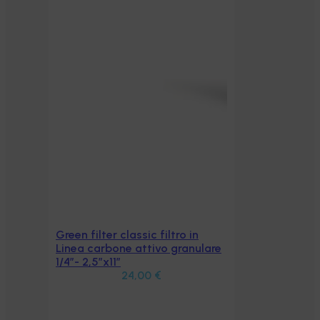
Green filter classic filtro in
Aggiungi al carrello
Linea carbone attivo granulare
1/4″- 2,5″x11″
24,00
€