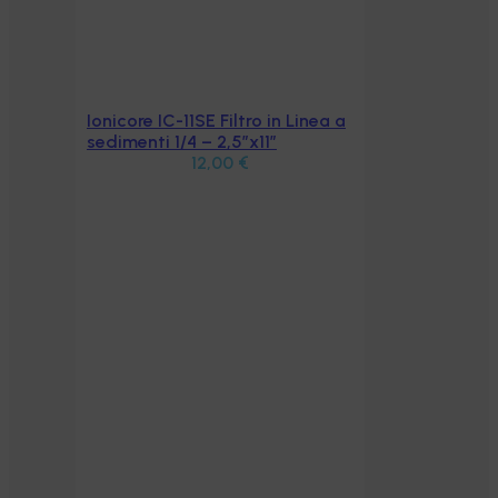
Ionicore IC-11SE Filtro in Linea a
Aggiungi al carrello
sedimenti 1/4 – 2,5″x11″
12,00
€