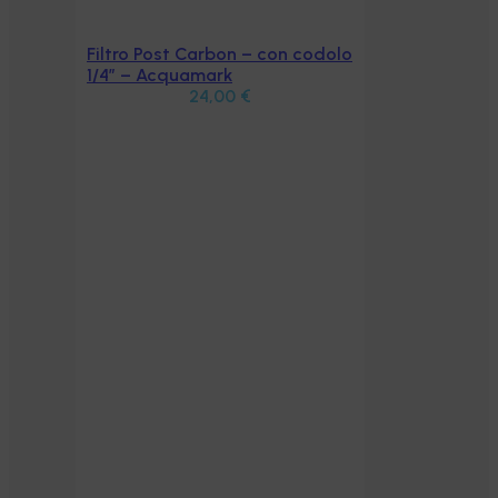
Filtro Post Carbon – con codolo
Aggiungi al carrello
1/4” – Acquamark
24,00
€