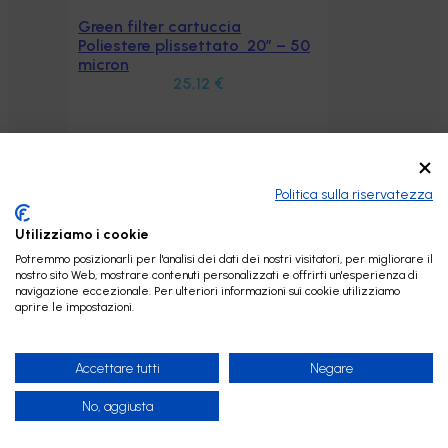
Green filter cartuccia
Aggiungi al carrello
Poliestere plissettato 20″ – 50
micron
25,12
€
Politica sulla riservatezza
Utilizziamo i cookie
Potremmo posizionarli per l'analisi dei dati dei nostri visitatori, per migliorare il
nostro sito Web, mostrare contenuti personalizzati e offrirti un'esperienza di
navigazione eccezionale. Per ulteriori informazioni sui cookie utilizziamo
aprire le impostazioni.
Accettare tutti
Negare
No, aggiusta