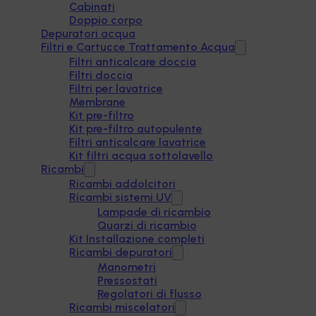
Cabinati
Doppio corpo
Depuratori acqua
Filtri e Cartucce Trattamento Acqua
Filtri anticalcare doccia
Filtri doccia
Filtri per lavatrice
Membrane
Kit pre-filtro
Kit pre-filtro autopulente
Filtri anticalcare lavatrice
Kit filtri acqua sottolavello
Ricambi
Ricambi addolcitori
Ricambi sistemi UV
Lampade di ricambio
Quarzi di ricambio
Kit Installazione completi
Ricambi depuratori
Manometri
Pressostati
Regolatori di flusso
Ricambi miscelatori