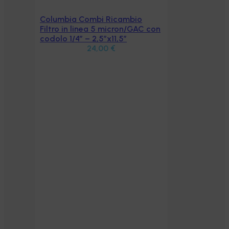
Columbia Combi Ricambio
Aggiungi al carrello
Filtro in linea 5 micron/GAC con
codolo 1/4″ – 2,5″x11,5″
24,00
€