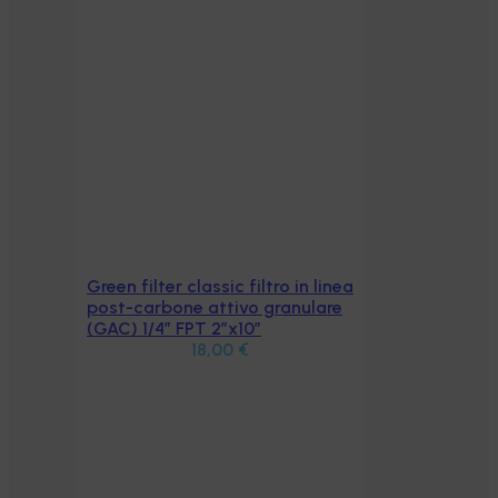
Green filter classic filtro in linea
Aggiungi al carrello
post-carbone attivo granulare
(GAC) 1/4″ FPT 2″x10″
18,00
€