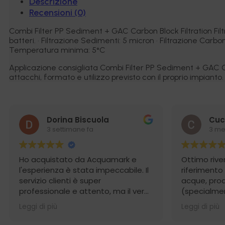
Descrizione
Recensioni (0)
Combi Filter PP Sediment + GAC Carbon Block Filtration Filtr
batteri. • Filtrazione Sedimenti: 5 micron • Filtrazione Carb
Temperatura minima: 5°C
Applicazione consigliata Combi Filter PP Sediment + GAC Carb
attacchi, formato e utilizzo previsto con il proprio impianto.
Dorina Biscuola
Cuc
3 settimane fa
3 me
Ho acquistato da Acquamark e
Ottimo rive
l'esperienza è stata impeccabile. Il
riferimento
servizio clienti è super
acque, prodo
professionale e attento, ma il vero
(specialmen
punto di forza è stata la
osmosi) e 
Leggi di più
Leggi di più
spedizione: incredibilmente rapida
competente
e con un imballaggio perfetto. Un
imballaggio