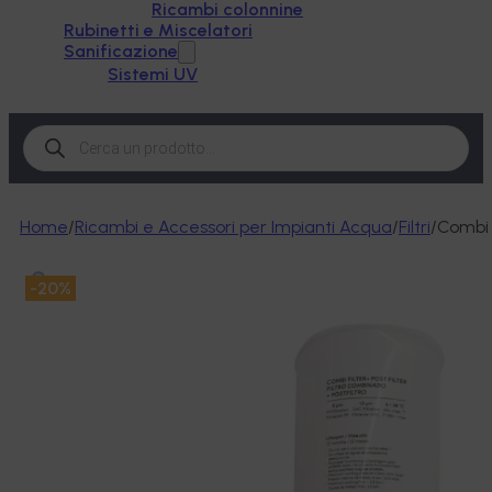
Ricambi colonnine
Rubinetti e Miscelatori
Sanificazione
Sistemi UV
Products
search
Home
/
Ricambi e Accessori per Impianti Acqua
/
Filtri
/
Combi 
-20%