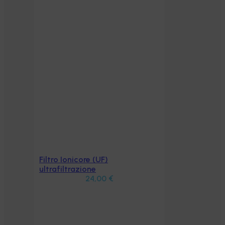
Filtro Ionicore (UF)
Aggiungi al carrello
ultrafiltrazione
24,00
€