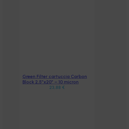
Green Filter cartuccia Carbon
Aggiungi al carrello
Block 2,5″x20″ – 10 micron
23,88
€