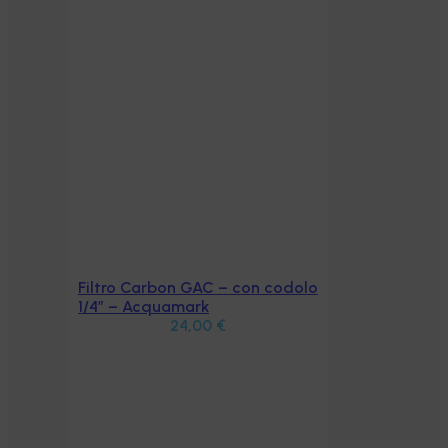
Filtro Carbon GAC – con codolo
Aggiungi al carrello
1/4” – Acquamark
24,00
€