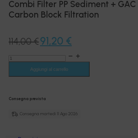
Combi Filter PP Sediment + GAC
Carbon Block Filtration
Il
Il
91,20
€
114,00
€
prezzo
prezzo
Combi
originale
attuale
Filter
PP
Aggiungi al carrello
era:
è:
Sediment
+
114,00 €.
91,20 €.
GAC
Carbon
Block
Consegna prevista
Filtration
quantità
Consegna martedì 11 Ago 2026