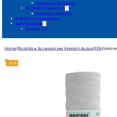
Regolatori di flusso
Ricambi miscelatori
Ricambi colonnine
Rubinetti e Miscelatori
Sanificazione
Sistemi UV
Home
/
Ricambi e Accessori per Impianti Acqua
/
Filtri
/
Ionicor
-30%