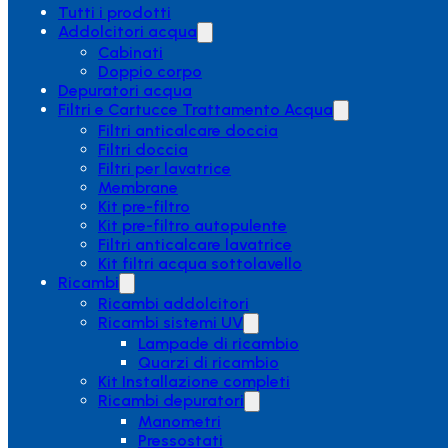
Tutti i prodotti
Addolcitori acqua
Cabinati
Doppio corpo
Depuratori acqua
Filtri e Cartucce Trattamento Acqua
Filtri anticalcare doccia
Filtri doccia
Filtri per lavatrice
Membrane
Kit pre-filtro
Kit pre-filtro autopulente
Filtri anticalcare lavatrice
Kit filtri acqua sottolavello
Ricambi
Ricambi addolcitori
Ricambi sistemi UV
Lampade di ricambio
Quarzi di ricambio
Kit Installazione completi
Ricambi depuratori
Manometri
Pressostati