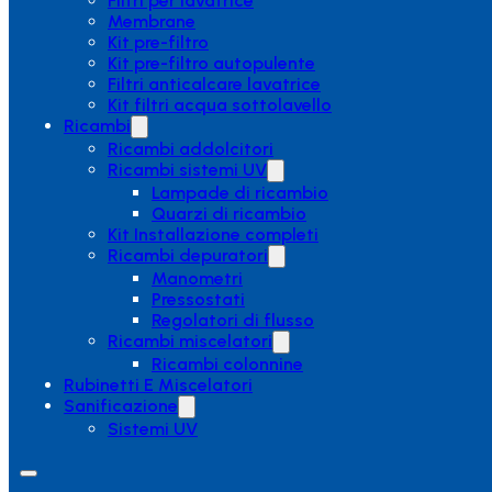
Filtri per lavatrice
Membrane
Kit pre-filtro
Kit pre-filtro autopulente
Filtri anticalcare lavatrice
Kit filtri acqua sottolavello
Ricambi
Ricambi addolcitori
Ricambi sistemi UV
Lampade di ricambio
Quarzi di ricambio
Kit Installazione completi
Ricambi depuratori
Manometri
Pressostati
Regolatori di flusso
Ricambi miscelatori
Ricambi colonnine
Rubinetti E Miscelatori
Sanificazione
Sistemi UV