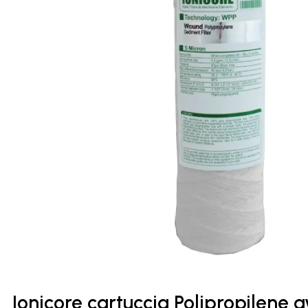
Ionicore cartuccia Polipropilene a