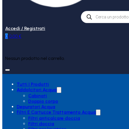
Products
search
Accedi / Registrati
0
0,00
€
Nessun prodotto nel carrello.
Tutti I Prodotti
Addolcitori Acqua
Cabinati
Doppio corpo
Depuratori Acqua
Filtri E Cartucce Trattamento Acqua
Filtri anticalcare doccia
Filtri doccia