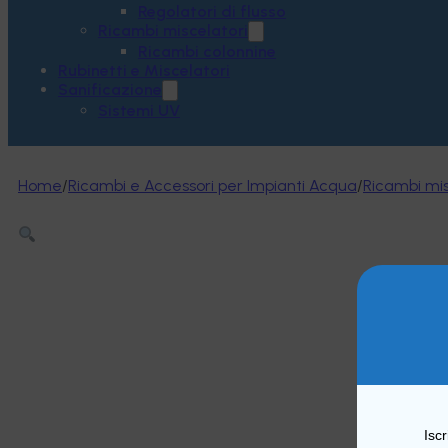
Regolatori di flusso
Ricambi miscelatori
Ricambi colonnine
Rubinetti e Miscelatori
Sanificazione
Sistemi UV
Home
/
Ricambi e Accessori per Impianti Acqua
/
Ricambi mis
Iscr