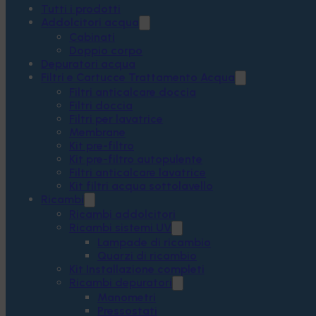
Tutti i prodotti
Addolcitori acqua
Cabinati
Doppio corpo
Depuratori acqua
Filtri e Cartucce Trattamento Acqua
Filtri anticalcare doccia
Filtri doccia
Filtri per lavatrice
Membrane
Kit pre-filtro
Kit pre-filtro autopulente
Filtri anticalcare lavatrice
Kit filtri acqua sottolavello
Ricambi
Ricambi addolcitori
Ricambi sistemi UV
Lampade di ricambio
Quarzi di ricambio
Kit Installazione completi
Ricambi depuratori
Manometri
Pressostati