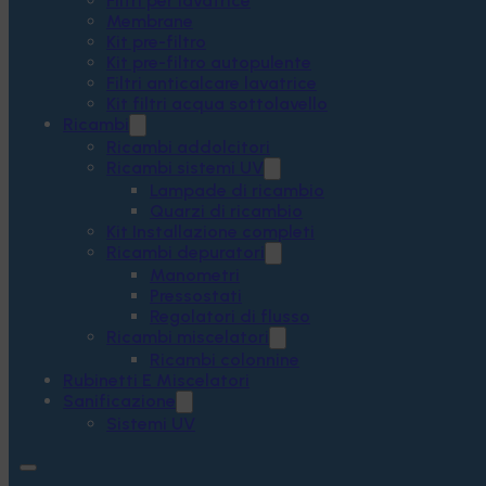
Filtri per lavatrice
Membrane
Kit pre-filtro
Kit pre-filtro autopulente
Filtri anticalcare lavatrice
Kit filtri acqua sottolavello
Ricambi
Ricambi addolcitori
Ricambi sistemi UV
Lampade di ricambio
Quarzi di ricambio
Kit Installazione completi
Ricambi depuratori
Manometri
Pressostati
Regolatori di flusso
Ricambi miscelatori
Ricambi colonnine
Rubinetti E Miscelatori
Sanificazione
Sistemi UV