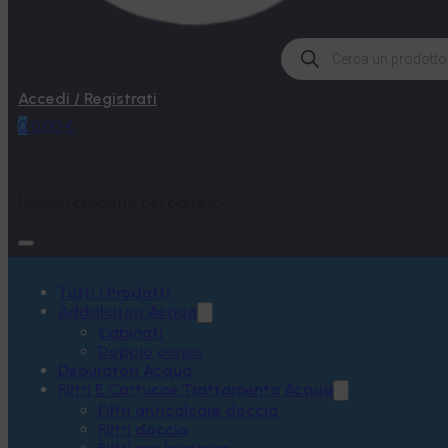
Products
search
Accedi / Registrati
0
0,00
€
Nessun prodotto nel carrello.
Tutti I Prodotti
Addolcitori Acqua
Cabinati
Doppio corpo
Depuratori Acqua
Filtri E Cartucce Trattamento Acqua
Filtri anticalcare doccia
Filtri doccia