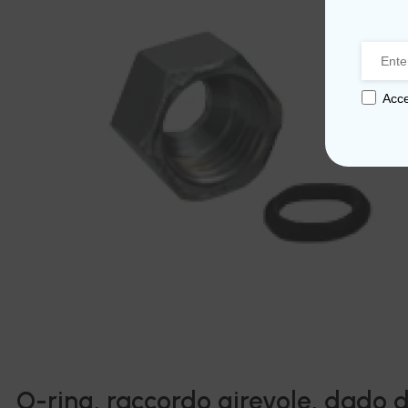
Acce
O-ring, raccordo girevole, dado 