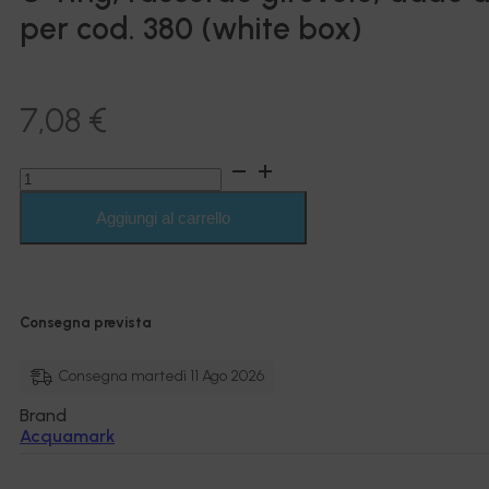
per cod. 380 (white box)
7,08
€
O-
ring,
raccordo
Aggiungi al carrello
girevole,
dado
di
bloccaggio
per
Consegna prevista
cod.
380
(white
Consegna martedì 11 Ago 2026
box)
Brand
quantità
Acquamark