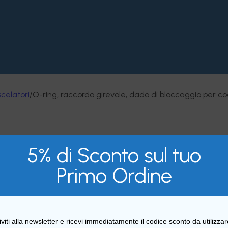
celatori
/
O-ring, raccordo girevole, dado di bloccaggio per co
5% di Sconto sul tuo
Primo Ordine
iviti alla newsletter e ricevi immediatamente il codice sconto da utilizza