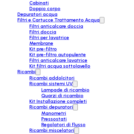
Cabinati
Doppio corpo
Depuratori acqua
Filtri e Cartucce Trattamento Acqua
Filtri anticalcare doccia
Filtri doccia
Filtri per lavatrice
Membrane
Kit pre-filtro
Kit pre-filtro autopulente
Filtri anticalcare lavatrice
Kit filtri acqua sottolavello
Ricambi
Ricambi addolcitori
Ricambi sistemi UV
Lampade di ricambio
Quarzi di ricambio
Kit Installazione completi
Ricambi depuratori
Manometri
Pressostati
Regolatori di flusso
Ricambi miscelatori