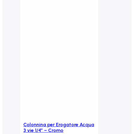
Colonnina per Erogatore Acqua
Aggiungi al carrello
3 vie 1/4” – Cromo