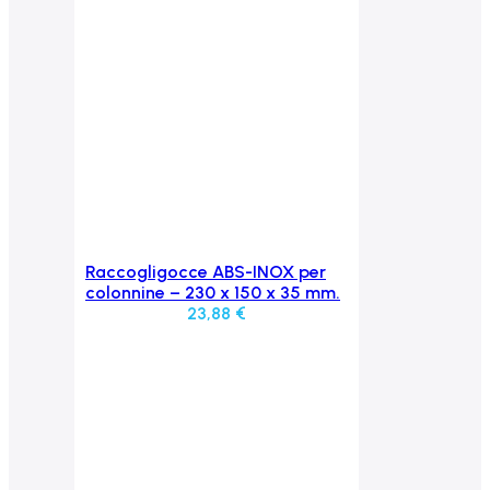
Raccogligocce ABS-INOX per
Aggiungi al carrello
colonnine – 230 x 150 x 35 mm.
23,88
€