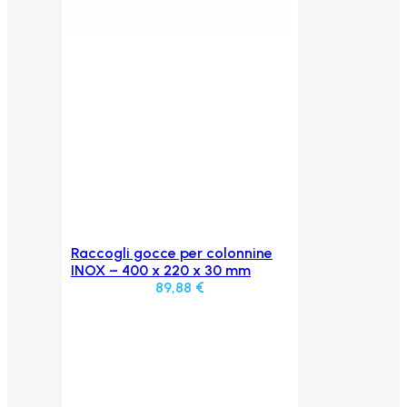
Raccogli gocce per colonnine
Aggiungi al carrello
INOX – 400 x 220 x 30 mm
89,88
€