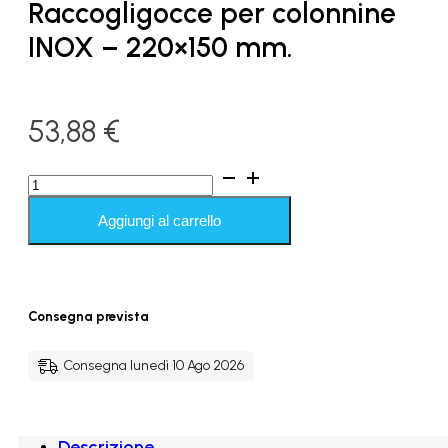
Raccogligocce per colonnine
INOX – 220×150 mm.
53,88
€
Raccogligocce
per
colonnine
Aggiungi al carrello
INOX
-
220x150
mm.
quantità
Consegna prevista
Consegna lunedì 10 Ago 2026
Descrizione