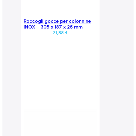
Raccogli gocce per colonnine
Aggiungi al carrello
INOX – 305 x 187 x 25 mm
71,88
€