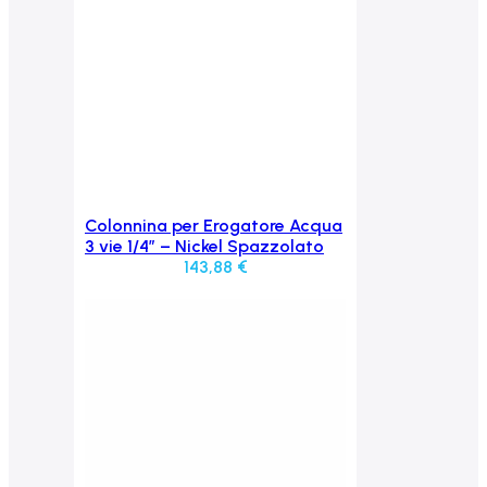
Colonnina per Erogatore Acqua
Aggiungi al carrello
3 vie 1/4” – Nickel Spazzolato
143,88
€