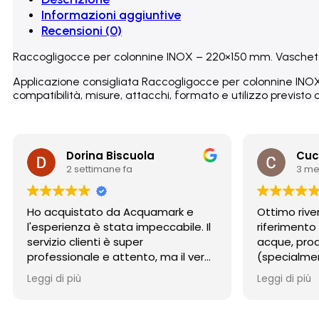
Informazioni aggiuntive
Recensioni (0)
Raccogligocce per colonnine INOX – 220×150 mm. Vaschetta 
Applicazione consigliata Raccogligocce per colonnine INOX 
compatibilità, misure, attacchi, formato e utilizzo previsto c
Dorina Biscuola
Cuc
2 settimane fa
3 me
Ho acquistato da Acquamark e
Ottimo rive
l'esperienza è stata impeccabile. Il
riferimento
servizio clienti è super
acque, prodo
professionale e attento, ma il vero
(specialmen
punto di forza è stata la
osmosi) e 
Leggi di più
Leggi di più
spedizione: incredibilmente rapida
competente
e con un imballaggio perfetto. Un
imballaggio
punto di riferimento per affidabilità
Consigliati