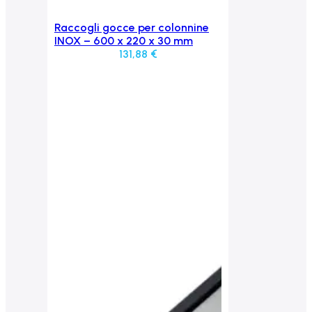
Raccogli gocce per colonnine
Aggiungi al carrello
INOX – 600 x 220 x 30 mm
131,88
€