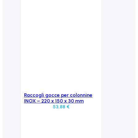
Raccogli gocce per colonnine
Aggiungi al carrello
INOX – 220 x 150 x 30 mm
53,88
€