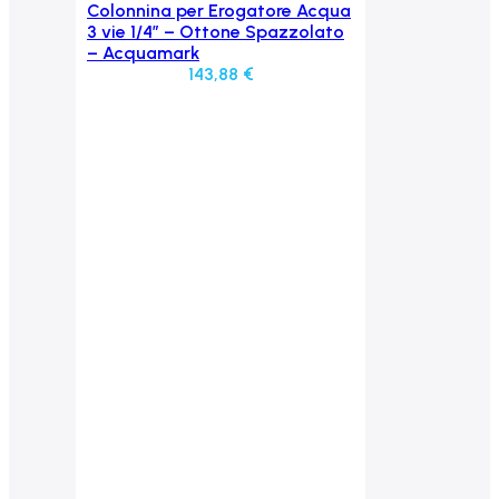
Colonnina per Erogatore Acqua
Aggiungi al carrello
3 vie 1/4” – Ottone Spazzolato
– Acquamark
143,88
€