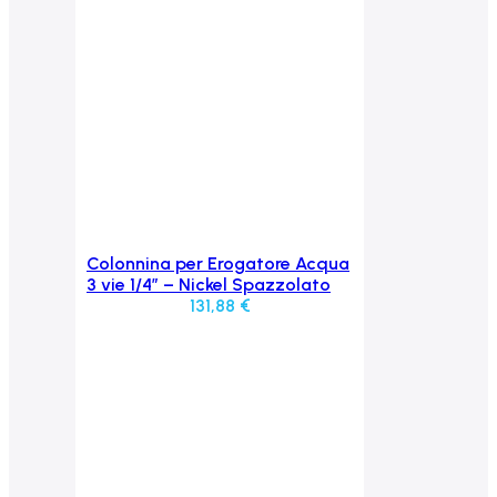
Colonnina per Erogatore Acqua
Aggiungi al carrello
3 vie 1/4” – Nickel Spazzolato
131,88
€