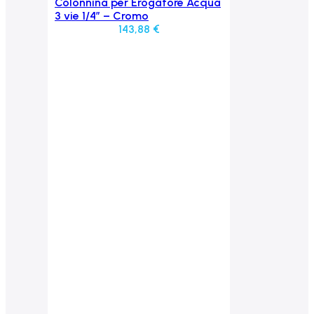
Colonnina per Erogatore Acqua
Aggiungi al carrello
3 vie 1/4” – Cromo
143,88
€