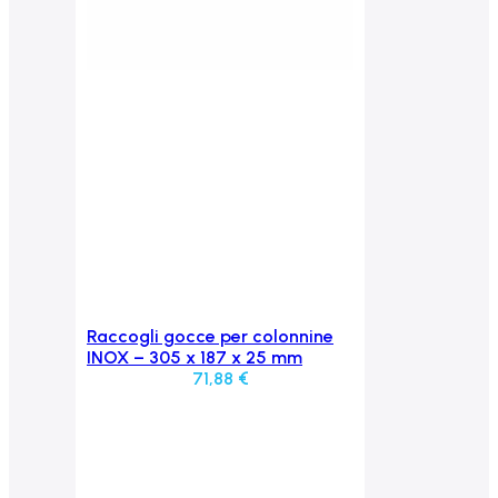
Raccogli gocce per colonnine
Aggiungi al carrello
INOX – 305 x 187 x 25 mm
71,88
€