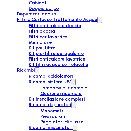
Cabinati
Doppio corpo
Depuratori acqua
Filtri e Cartucce Trattamento Acqua
Filtri anticalcare doccia
Filtri doccia
Filtri per lavatrice
Membrane
Kit pre-filtro
Kit pre-filtro autopulente
Filtri anticalcare lavatrice
Kit filtri acqua sottolavello
Ricambi
Ricambi addolcitori
Ricambi sistemi UV
Lampade di ricambio
Quarzi di ricambio
Kit Installazione completi
Ricambi depuratori
Manometri
Pressostati
Regolatori di flusso
Ricambi miscelatori