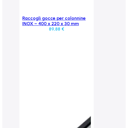
Raccogli gocce per colonnine
Aggiungi al carrello
INOX – 400 x 220 x 30 mm
89,88
€