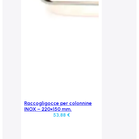
Raccogligocce per colonnine
Aggiungi al carrello
INOX – 220×150 mm.
53,88
€