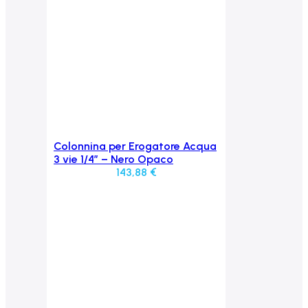
Colonnina per Erogatore Acqua
Aggiungi al carrello
3 vie 1/4” – Nero Opaco
143,88
€