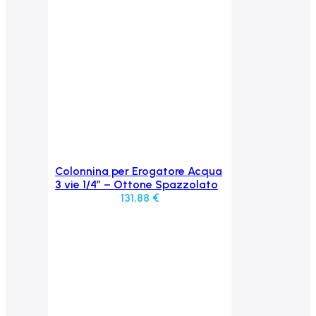
Colonnina per Erogatore Acqua
Aggiungi al carrello
3 vie 1/4” – Ottone Spazzolato
131,88
€