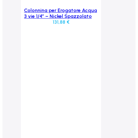
Colonnina per Erogatore Acqua
Aggiungi al carrello
3 vie 1/4” – Nickel Spazzolato
131,88
€