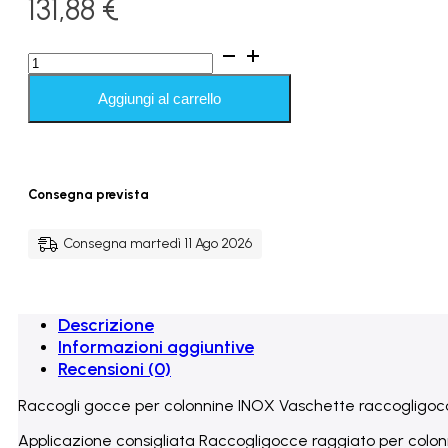
131,88
€
Raccogligocce
per
colonnine
Aggiungi al carrello
INOX
raggiato
-
400
x
Consegna prevista
220
x
Ø
Consegna martedì 11 Ago 2026
150mm.
quantità
Descrizione
Informazioni aggiuntive
Recensioni (0)
Raccogli gocce per colonnine INOX Vaschette raccogligocce 
Applicazione consigliata Raccogligocce raggiato per colonn