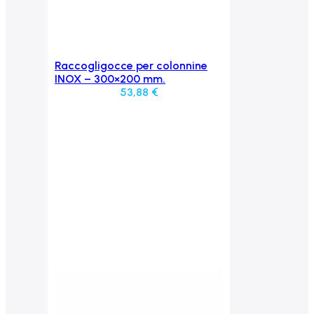
Raccogligocce per colonnine
Aggiungi al carrello
INOX – 300×200 mm.
53,88
€