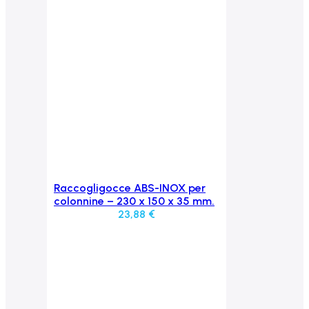
Raccogligocce ABS-INOX per
Aggiungi al carrello
colonnine – 230 x 150 x 35 mm.
23,88
€