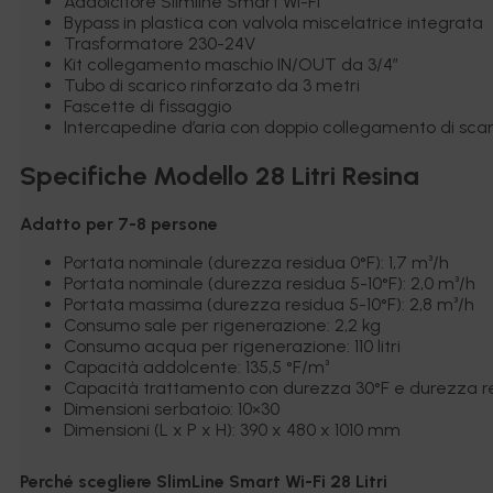
Addolcitore Slimline Smart Wi-Fi
Bypass in plastica con valvola miscelatrice integrata
Trasformatore 230-24V
Kit collegamento maschio IN/OUT da 3/4″
Tubo di scarico rinforzato da 3 metri
Fascette di fissaggio
Intercapedine d’aria con doppio collegamento di scar
Specifiche Modello 28 Litri Resina
Adatto per 7-8 persone
Portata nominale (durezza residua 0°F): 1,7 m³/h
Portata nominale (durezza residua 5-10°F): 2,0 m³/h
Portata massima (durezza residua 5-10°F): 2,8 m³/h
Consumo sale per rigenerazione: 2,2 kg
Consumo acqua per rigenerazione: 110 litri
Capacità addolcente: 135,5 °F/m³
Capacità trattamento con durezza 30°F e durezza res
Dimensioni serbatoio: 10×30
Dimensioni (L x P x H): 390 x 480 x 1010 mm
Perché scegliere SlimLine Smart Wi-Fi 28 Litri