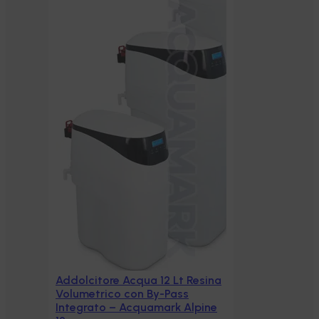
sina
pine