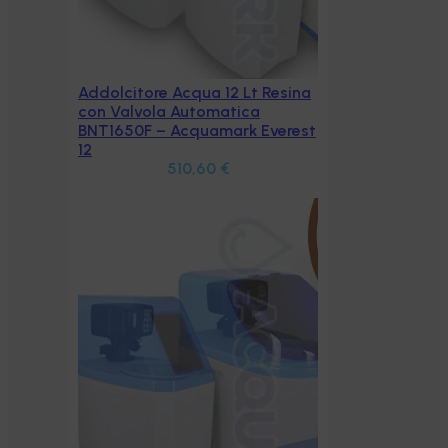
sina
erest