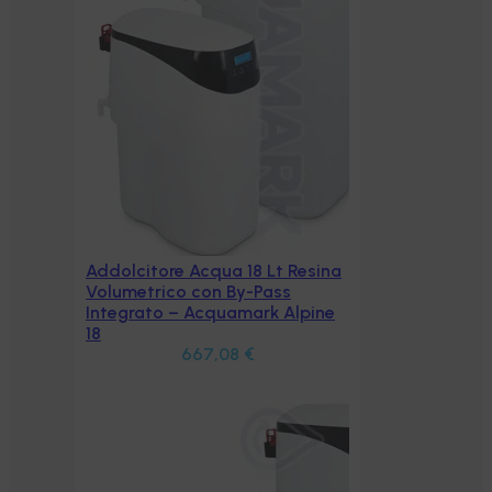
sina
pine