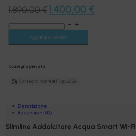
Il
Il
1.400,00
€
1.890,00
€
prezzo
prezzo
Addolcitore
originale
attuale
Acqua
Wi-
Aggiungi al carrello
era:
è:
Fi
Smart
1.890,00 €.
1.400,00 €.
Volume/Tempo
28
Lt.
Consegna prevista
Resina
-
Acquamark
Consegna martedì 11 Ago 2026
SlimLine
quantità
Descrizione
Recensioni (0)
Slimline Addolcitore Acqua Smart Wi-Fi 