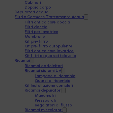
Cabinati
Doppio corpo
Depuratori acqua
Filtri e Cartucce Trattamento Acqua
Filtri anticalcare doccia
Filtri doccia
Filtri per lavatrice
Membrane
Kit pre-filtro
Kit pre-filtro autopulente
Filtri anticalcare lavatrice
Kit filtri acqua sottolavello
Ricambi
Ricambi addolcitori
Ricambi sistemi UV
Lampade di ricambio
Quarzi di ricambio
Kit Installazione completi
Ricambi depuratori
Manometri
Pressostati
Regolatori di flusso
Ricambi miscelatori