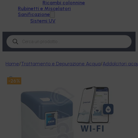
Ricambi colonnine
Rubinetti e Miscelatori
Sanificazione
Sistemi UV
Products
search
Home
/
Trattamento e Depurazione Acqua
/
Addolcitori acq
-26%