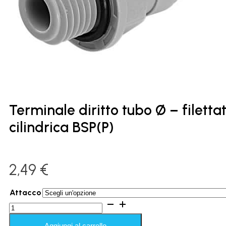
Terminale diritto tubo Ø – filetta
cilindrica BSP(P)
2,49
€
Attacco
Terminale
diritto
tubo
Aggiungi al carrello