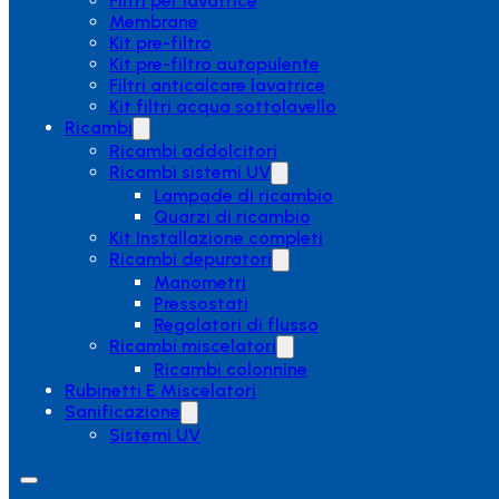
Filtri per lavatrice
Membrane
Kit pre-filtro
Kit pre-filtro autopulente
Filtri anticalcare lavatrice
Kit filtri acqua sottolavello
Ricambi
Ricambi addolcitori
Ricambi sistemi UV
Lampade di ricambio
Quarzi di ricambio
Kit Installazione completi
Ricambi depuratori
Manometri
Pressostati
Regolatori di flusso
Ricambi miscelatori
Ricambi colonnine
Rubinetti E Miscelatori
Sanificazione
Sistemi UV