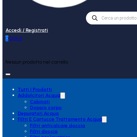
Products
search
Accedi / Registrati
0
0,00
€
Nessun prodotto nel carrello.
Tutti I Prodotti
Addolcitori Acqua
Cabinati
Doppio corpo
Depuratori Acqua
Filtri E Cartucce Trattamento Acqua
Filtri anticalcare doccia
Filtri doccia