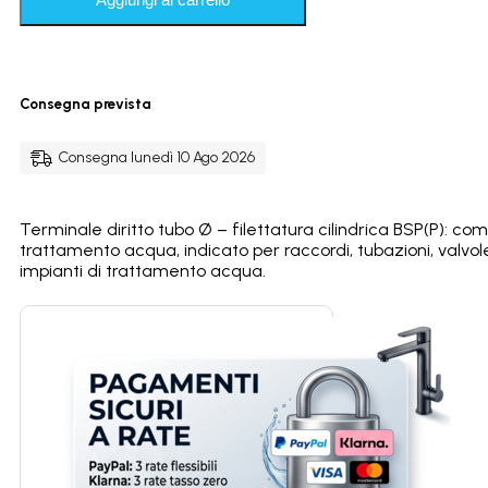
Ø
-
filettatura
cilindrica
BSP(P)
Consegna prevista
quantità
Consegna lunedì 10 Ago 2026
Terminale diritto tubo Ø – filettatura cilindrica BSP(P): c
trattamento acqua, indicato per raccordi, tubazioni, valvo
impianti di trattamento acqua.