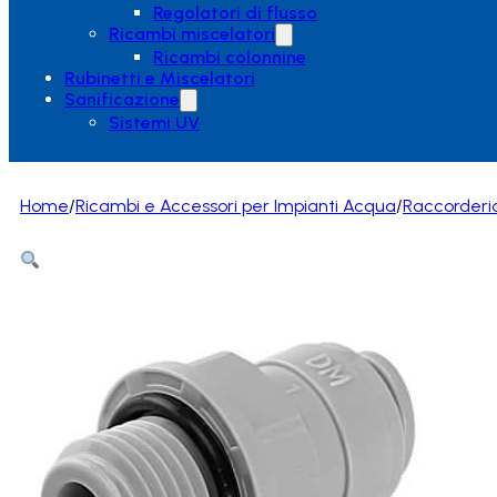
Regolatori di flusso
Ricambi miscelatori
Ricambi colonnine
Rubinetti e Miscelatori
Sanificazione
Sistemi UV
Home
/
Ricambi e Accessori per Impianti Acqua
/
Raccorderi