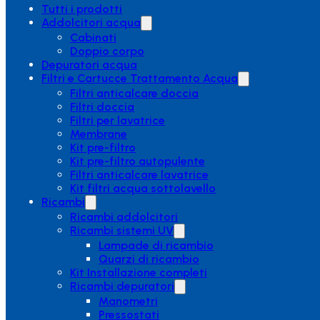
Tutti i prodotti
Addolcitori acqua
Cabinati
Doppio corpo
Depuratori acqua
Filtri e Cartucce Trattamento Acqua
Filtri anticalcare doccia
Filtri doccia
Filtri per lavatrice
Membrane
Kit pre-filtro
Kit pre-filtro autopulente
Filtri anticalcare lavatrice
Kit filtri acqua sottolavello
Ricambi
Ricambi addolcitori
Ricambi sistemi UV
Lampade di ricambio
Quarzi di ricambio
Kit Installazione completi
Ricambi depuratori
Manometri
Pressostati