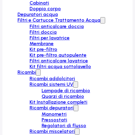
Cabinati
Doppio corpo
Depuratori acqua
Filtri e Cartucce Trattamento Acqua
Filtri anticalcare doccia
Filtri doccia
Filtri per lavatrice
Membrane
Kit pre-filtro
Kit pre-filtro autopulente
Filtri anticalcare lavatrice
Kit filtri acqua sottolavello
Ricambi
Ricambi addolcitori
Ricambi sistemi UV
Lampade di ricambio
Quarzi di ricambio
Kit Installazione completi
Ricambi depuratori
Manometri
Pressostati
Regolatori di flusso
Ricambi miscelatori