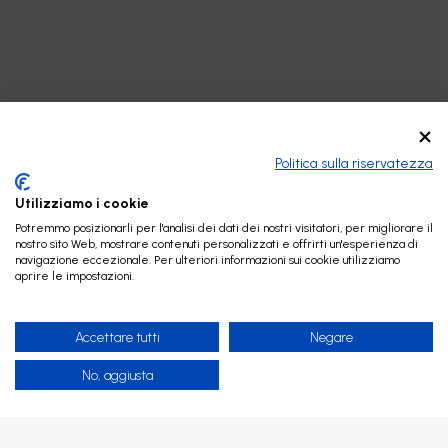
Politica sulla riservatezza
Utilizziamo i cookie
Potremmo posizionarli per l'analisi dei dati dei nostri visitatori, per migliorare il
nostro sito Web, mostrare contenuti personalizzati e offrirti un'esperienza di
navigazione eccezionale. Per ulteriori informazioni sui cookie utilizziamo
aprire le impostazioni.
Accettare tutti
Negare
No, aggiusta