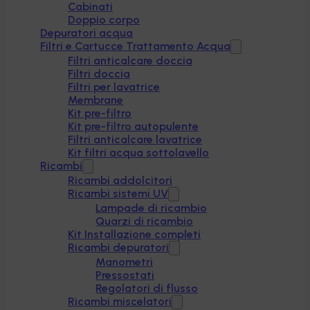
Cabinati
Doppio corpo
Depuratori acqua
Filtri e Cartucce Trattamento Acqua
Filtri anticalcare doccia
Filtri doccia
Filtri per lavatrice
Membrane
Kit pre-filtro
Kit pre-filtro autopulente
Filtri anticalcare lavatrice
Kit filtri acqua sottolavello
Ricambi
Ricambi addolcitori
Ricambi sistemi UV
Lampade di ricambio
Quarzi di ricambio
Kit Installazione completi
Ricambi depuratori
Manometri
Pressostati
Regolatori di flusso
Ricambi miscelatori