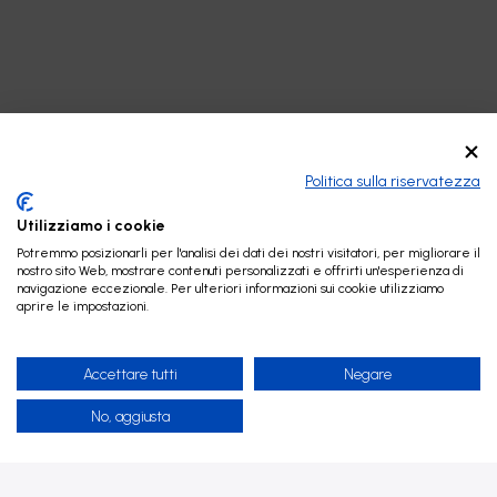
Politica sulla riservatezza
Utilizziamo i cookie
Potremmo posizionarli per l'analisi dei dati dei nostri visitatori, per migliorare il
nostro sito Web, mostrare contenuti personalizzati e offrirti un'esperienza di
navigazione eccezionale. Per ulteriori informazioni sui cookie utilizziamo
aprire le impostazioni.
Accettare tutti
Negare
No, aggiusta