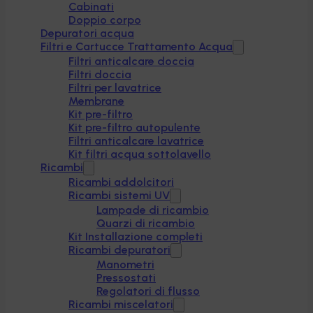
Cabinati
Doppio corpo
Depuratori acqua
Filtri e Cartucce Trattamento Acqua
Filtri anticalcare doccia
Filtri doccia
Filtri per lavatrice
Membrane
Kit pre-filtro
Kit pre-filtro autopulente
Filtri anticalcare lavatrice
Kit filtri acqua sottolavello
Ricambi
Ricambi addolcitori
Ricambi sistemi UV
Lampade di ricambio
Quarzi di ricambio
Kit Installazione completi
Ricambi depuratori
Manometri
Pressostati
Regolatori di flusso
Ricambi miscelatori