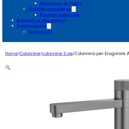
Regolatori di flusso
Ricambi miscelatori
Ricambi colonnine
Rubinetti e Miscelatori
Sanificazione
Sistemi UV
Home
/
Colonnine
/
colonnine 3 vie
/
Colonnina per Erogatore A