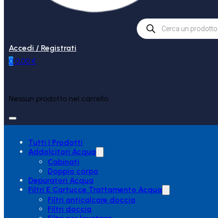
Products
search
Accedi / Registrati
0
0,00
€
Nessun prodotto nel carrello.
Tutti I Prodotti
Addolcitori Acqua
Cabinati
Doppio corpo
Depuratori Acqua
Filtri E Cartucce Trattamento Acqua
Filtri anticalcare doccia
Filtri doccia