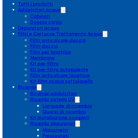
Tutti i prodotti
Addolcitori acqua
Cabinati
Doppio corpo
Depuratori acqua
Filtri e Cartucce Trattamento Acqua
Filtri anticalcare doccia
Filtri doccia
Filtri per lavatrice
Membrane
Kit pre-filtro
Kit pre-filtro autopulente
Filtri anticalcare lavatrice
Kit filtri acqua sottolavello
Ricambi
Ricambi addolcitori
Ricambi sistemi UV
Lampade di ricambio
Quarzi di ricambio
Kit Installazione completi
Ricambi depuratori
Manometri
Pressostati