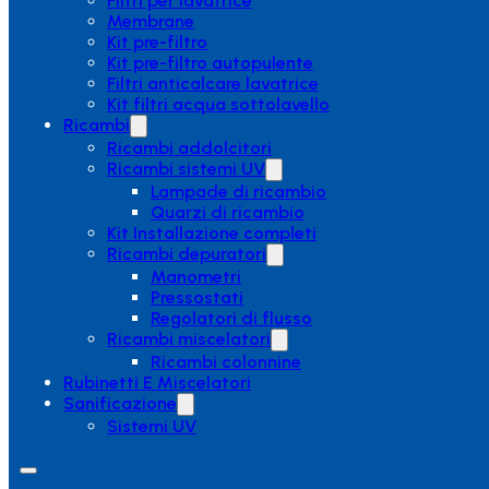
Filtri per lavatrice
Membrane
Kit pre-filtro
Kit pre-filtro autopulente
Filtri anticalcare lavatrice
Kit filtri acqua sottolavello
Ricambi
Ricambi addolcitori
Ricambi sistemi UV
Lampade di ricambio
Quarzi di ricambio
Kit Installazione completi
Ricambi depuratori
Manometri
Pressostati
Regolatori di flusso
Ricambi miscelatori
Ricambi colonnine
Rubinetti E Miscelatori
Sanificazione
Sistemi UV