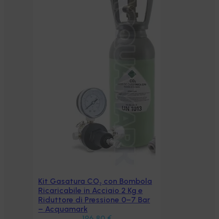
Kit Gasatura CO₂ con Bombola
Aggiungi al carrello
Ricaricabile in Acciaio 2 Kg e
Riduttore di Pressione 0–7 Bar
– Acquamark
196,80
€