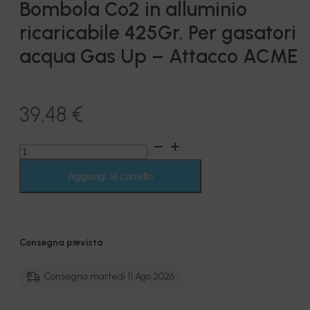
Bombola Co2 in alluminio
ricaricabile 425Gr. Per gasatori
acqua Gas Up – Attacco ACME
39,48
€
Bombola
Co2
in
Aggiungi al carrello
alluminio
ricaricabile
425Gr.
Per
gasatori
Consegna prevista
acqua
Gas
Up
Consegna martedì 11 Ago 2026
-
Attacco