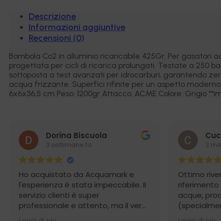
ACME
quantità
Descrizione
Informazioni aggiuntive
Recensioni (0)
Bombola Co2 in alluminio ricaricabile 425Gr. Per gasatori a
progettata per cicli di ricarica prolungati. Testate a 250 b
sottoposta a test avanzati per idrocarburi, garantendo zero
acqua frizzante. Superfici rifinite per un aspetto modern
6x6x36,5 cm Peso: 1200gr Attacco: ACME Colore: Grigio **i
Dorina Biscuola
Cuc
3 settimane fa
3 me
Ho acquistato da Acquamark e
Ottimo rive
l'esperienza è stata impeccabile. Il
riferimento
servizio clienti è super
acque, prodo
professionale e attento, ma il vero
(specialmen
punto di forza è stata la
osmosi) e 
Leggi di più
Leggi di più