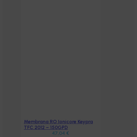
Membrana RO Ionicore Keypra
Aggiungi al carrello
TFC 2012 – 150GPD
47,04
€