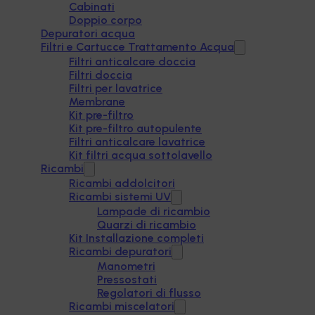
Cabinati
Doppio corpo
Depuratori acqua
Filtri e Cartucce Trattamento Acqua
Filtri anticalcare doccia
Filtri doccia
Filtri per lavatrice
Membrane
Kit pre-filtro
Kit pre-filtro autopulente
Filtri anticalcare lavatrice
Kit filtri acqua sottolavello
Ricambi
Ricambi addolcitori
Ricambi sistemi UV
Lampade di ricambio
Quarzi di ricambio
Kit Installazione completi
Ricambi depuratori
Manometri
Pressostati
Regolatori di flusso
Ricambi miscelatori