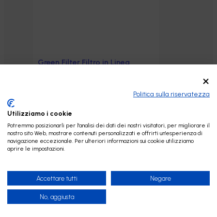
Green Filter Filtro in Linea
Aggiungi al carrello
remineralizzatore e regolatore
del PH al cocco 1/4″ – 2″x10″
30,00
€
Politica sulla riservatezza
Utilizziamo i cookie
Potremmo posizionarli per l'analisi dei dati dei nostri visitatori, per migliorare il
nostro sito Web, mostrare contenuti personalizzati e offrirti un'esperienza di
navigazione eccezionale. Per ulteriori informazioni sui cookie utilizziamo
aprire le impostazioni.
Accettare tutti
Negare
No, aggiusta