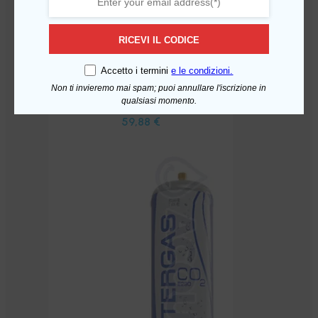
RICEVI IL CODICE
Accetto i termini
e le condizioni.
Kit Manutenzione Acquamark
Non ti invieremo mai spam; puoi annullare l'iscrizione in
Aggiungi al carrello
Tamigi con sistema uv – 12
qualsiasi momento.
Mesi
59,88
€