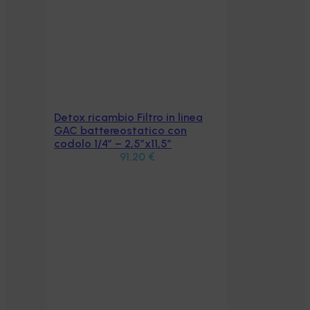
Detox ricambio Filtro in linea
Aggiungi al carrello
GAC battereostatico con
codolo 1/4″ – 2,5″x11,5″
91,20
€