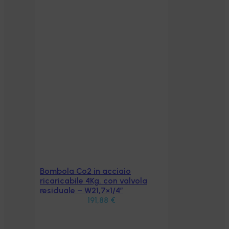
Bombola Co2 in acciaio
Aggiungi al carrello
ricaricabile 4Kg. con valvola
residuale – W21,7×1/4″
191,88
€