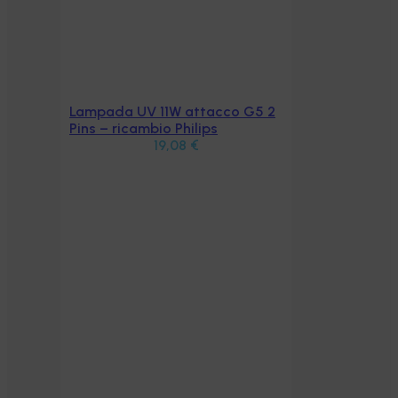
Lampada UV 11W attacco G5 2
Aggiungi al carrello
Pins – ricambio Philips
19,08
€