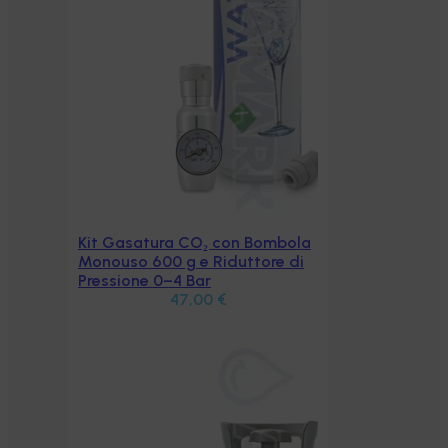
Kit Gasatura CO₂ con Bombola
Aggiungi al carrello
Monouso 600 g e Riduttore di
Pressione 0–4 Bar
47,00
€