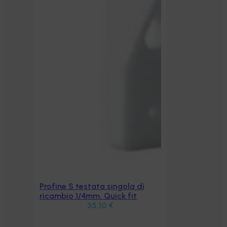
Profine S testata singola di
Aggiungi al carrello
ricambio 1/4mm. Quick fit
35,10
€