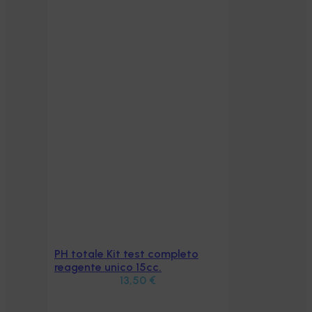
PH totale Kit test completo
Aggiungi al carrello
reagente unico 15cc.
13,50
€