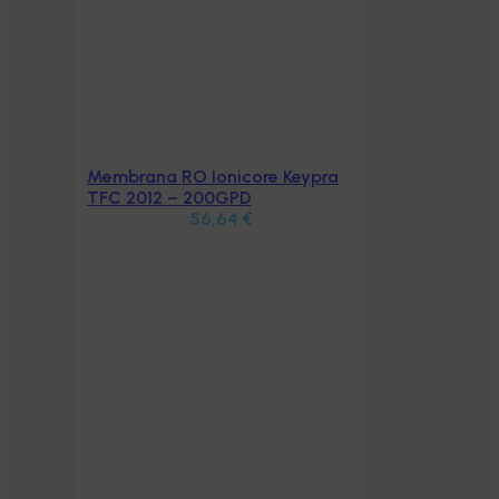
Membrana RO Ionicore Keypra
Aggiungi al carrello
TFC 2012 – 200GPD
56,64
€