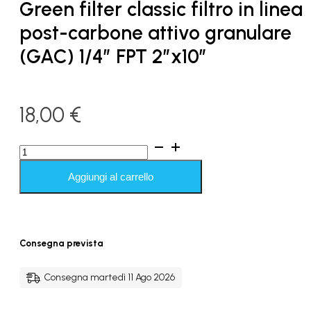
Green filter classic filtro in linea
post-carbone attivo granulare
(GAC) 1/4″ FPT 2″x10″
18,00
€
Green
filter
classic
Aggiungi al carrello
filtro
in
linea
post-
carbone
Consegna prevista
attivo
granulare
(GAC)
Consegna martedì 11 Ago 2026
1/4"
FPT