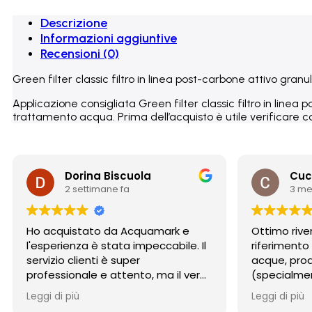
2"x10"
quantità
Descrizione
Informazioni aggiuntive
Recensioni (0)
Green filter classic filtro in linea post-carbone attivo granul
Applicazione consigliata Green filter classic filtro in linea
trattamento acqua. Prima dell’acquisto è utile verificare com
Dorina Biscuola
Cuc
2 settimane fa
3 me
Ho acquistato da Acquamark e
Ottimo rive
l'esperienza è stata impeccabile. Il
riferimento
servizio clienti è super
acque, prodo
professionale e attento, ma il vero
(specialmen
punto di forza è stata la
osmosi) e 
Leggi di più
Leggi di più
spedizione: incredibilmente rapida
competente