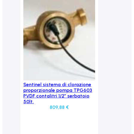
Sentinel sistema di clorazione
Aggiungi al carrello
proporzionale pompa TPG603
PVDF contalitri 1/2″ serbatoio
50lt.
809,88
€