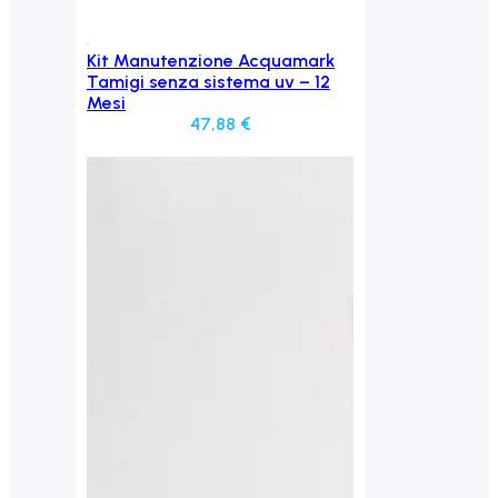
Kit Manutenzione Acquamark
Aggiungi al carrello
Tamigi senza sistema uv – 12
Mesi
47,88
€