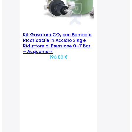
Kit Gasatura CO₂ con Bombola
Aggiungi al carrello
Ricaricabile in Acciaio 2 Kg e
Riduttore di Pressione 0–7 Bar
– Acquamark
196,80
€