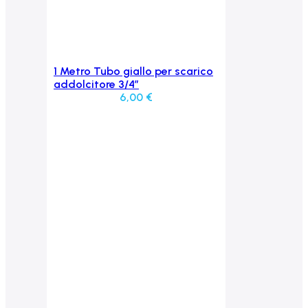
1 Metro Tubo giallo per scarico
Aggiungi al carrello
addolcitore 3/4”
6,00
€