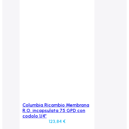
Columbia Ricambio Membrana
Aggiungi al carrello
R.O. incapsulata 75 GPD con
codolo 1/4″
123,84
€