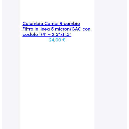
Columbia Combi Ricambio
Aggiungi al carrello
Filtro in linea 5 micron/GAC con
codolo 1/4″ – 2,5″x11,5″
24,00
€