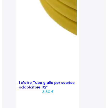
1 Metro Tubo giallo per scarico
Aggiungi al carrello
addolcitore 1/2″
3,60
€