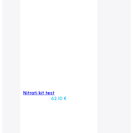
Nitrati kit test
Aggiungi al carrello
62,10
€