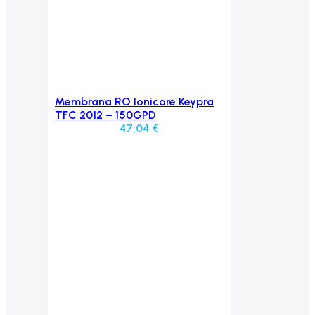
Membrana RO Ionicore Keypra
Aggiungi al carrello
TFC 2012 – 150GPD
47,04
€