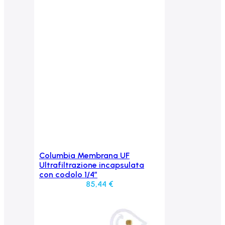
Columbia Membrana UF
Aggiungi al carrello
Ultrafiltrazione incapsulata
con codolo 1/4”
85,44
€