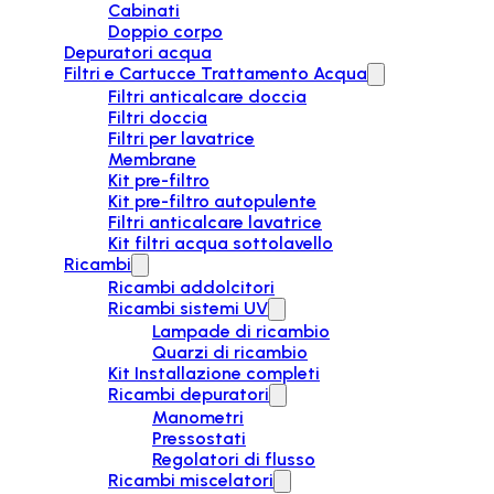
Cabinati
Doppio corpo
Depuratori acqua
Filtri e Cartucce Trattamento Acqua
Filtri anticalcare doccia
Filtri doccia
Filtri per lavatrice
Membrane
Kit pre-filtro
Kit pre-filtro autopulente
Filtri anticalcare lavatrice
Kit filtri acqua sottolavello
Ricambi
Ricambi addolcitori
Ricambi sistemi UV
Lampade di ricambio
Quarzi di ricambio
Kit Installazione completi
Ricambi depuratori
Manometri
Pressostati
Regolatori di flusso
Ricambi miscelatori