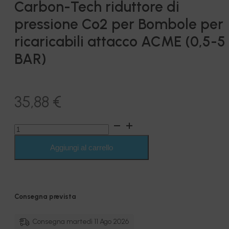
Carbon-Tech riduttore di
pressione Co2 per Bombole per
ricaricabili attacco ACME (0,5-5
BAR)
35,88
€
Carbon-
Tech
riduttore
Aggiungi al carrello
di
pressione
Co2
per
Bombole
Consegna prevista
per
ricaricabili
attacco
Consegna martedì 11 Ago 2026