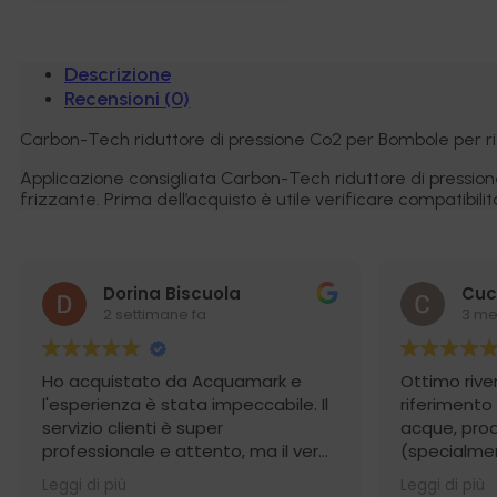
ACME
(0,5-
5
BAR)
Descrizione
quantità
Recensioni (0)
Carbon-Tech riduttore di pressione Co2 per Bombole per ric
Applicazione consigliata Carbon-Tech riduttore di pressio
frizzante. Prima dell’acquisto è utile verificare compatibilit
Dorina Biscuola
Cuc
2 settimane fa
3 me
Ho acquistato da Acquamark e
Ottimo rive
l'esperienza è stata impeccabile. Il
riferimento
servizio clienti è super
acque, prodo
professionale e attento, ma il vero
(specialmen
punto di forza è stata la
osmosi) e 
Leggi di più
Leggi di più