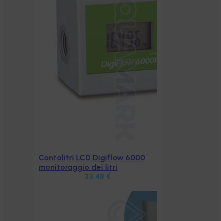
Contalitri LCD Digiflow 6000
Aggiungi al carrello
monitoraggio dei litri
33,48
€