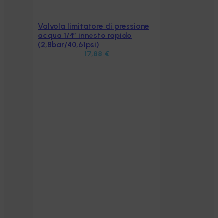
Valvola limitatore di pressione
Aggiungi al carrello
acqua 1/4″ innesto rapido
(2,8bar/40,61psi)
17,88
€