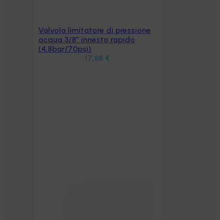
Valvola limitatore di pressione
Aggiungi al carrello
acqua 3/8″ innesto rapido
(4,8bar/70psi)
17,88
€