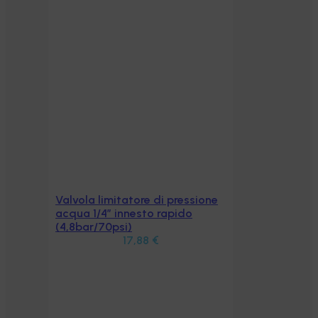
Valvola limitatore di pressione
Aggiungi al carrello
acqua 1/4″ innesto rapido
(4,8bar/70psi)
17,88
€