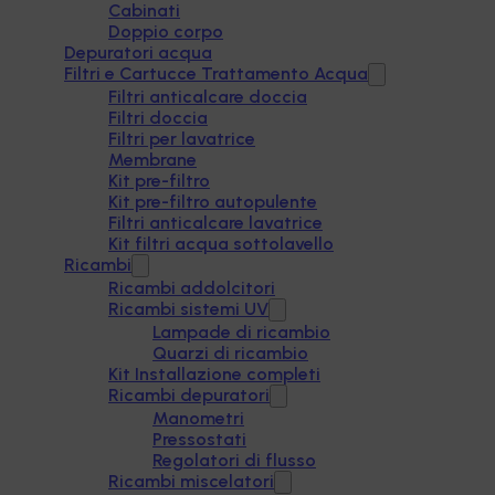
Cabinati
Doppio corpo
Depuratori acqua
Filtri e Cartucce Trattamento Acqua
Filtri anticalcare doccia
Filtri doccia
Filtri per lavatrice
Membrane
Kit pre-filtro
Kit pre-filtro autopulente
Filtri anticalcare lavatrice
Kit filtri acqua sottolavello
Ricambi
Ricambi addolcitori
Ricambi sistemi UV
Lampade di ricambio
Quarzi di ricambio
Kit Installazione completi
Ricambi depuratori
Manometri
Pressostati
Regolatori di flusso
Ricambi miscelatori