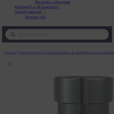
Ricambi colonnine
Rubinetti e Miscelatori
Sanificazione
Sistemi UV
Products
search
Home
/
Trattamento e Depurazione Acqua
/
Accessori Depu