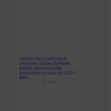
Carbon-Tech riduttore di
Aggiungi al carrello
pressione Co2 per Bombole
600GR. Monouso e 1Kg.
Ricaricabili attacco 11×1 (0,5-5
BAR)
35,88
€