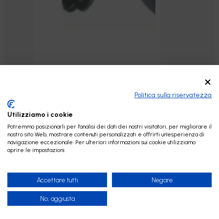
Politica sulla riservatezza
Utilizziamo i cookie
Potremmo posizionarli per l'analisi dei dati dei nostri visitatori, per migliorare il
nostro sito Web, mostrare contenuti personalizzati e offrirti un'esperienza di
Digiflow 5000v contalitri
navigazione eccezionale. Per ulteriori informazioni sui cookie utilizziamo
Aggiungi al carrello
allarme litri con disco a led
aprire le impostazioni.
Preimpostato a 3.000 litri
44,10
€
Accettare tutti
Negare
No, aggiusta