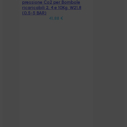
Aggiungi al carrello
pressione Co2 per Bombole
ricaricabili 2, 4 e 10Kg. W21,8
(0,5-5 BAR)
41,88
€