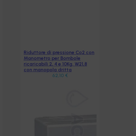
Riduttore di pressione Co2 con
Aggiungi al carrello
Manometro per Bombole
ricaricabili 2, 4 e 10Kg. W21,8
con manopola dritta
62,10
€