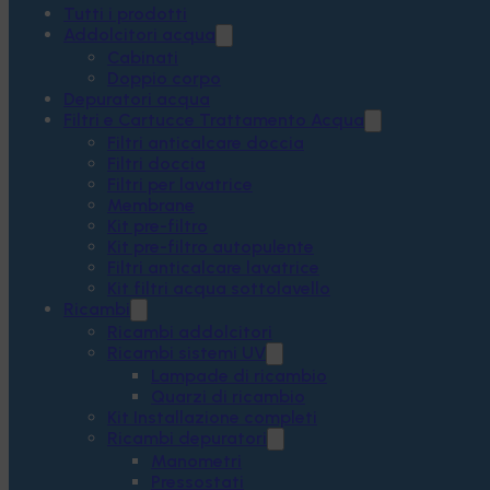
Tutti i prodotti
Addolcitori acqua
Cabinati
Doppio corpo
Depuratori acqua
Filtri e Cartucce Trattamento Acqua
Filtri anticalcare doccia
Filtri doccia
Filtri per lavatrice
Membrane
Kit pre-filtro
Kit pre-filtro autopulente
Filtri anticalcare lavatrice
Kit filtri acqua sottolavello
Ricambi
Ricambi addolcitori
Ricambi sistemi UV
Lampade di ricambio
Quarzi di ricambio
Kit Installazione completi
Ricambi depuratori
Manometri
Pressostati