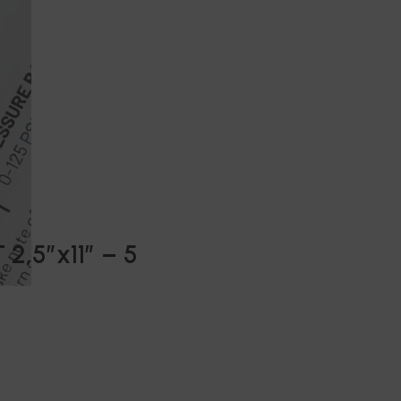
 2,5”x11” – 5