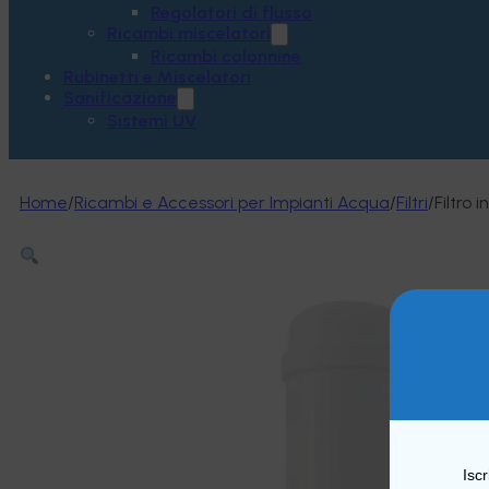
Regolatori di flusso
Ricambi miscelatori
Ricambi colonnine
Rubinetti e Miscelatori
Sanificazione
Sistemi UV
Home
/
Ricambi e Accessori per Impianti Acqua
/
Filtri
/
Filtro 
Iscr