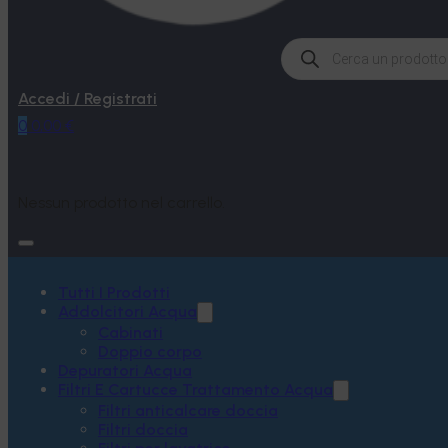
Products
search
Accedi / Registrati
0
0,00
€
Nessun prodotto nel carrello.
Tutti I Prodotti
Addolcitori Acqua
Cabinati
Doppio corpo
Depuratori Acqua
Filtri E Cartucce Trattamento Acqua
Filtri anticalcare doccia
Filtri doccia