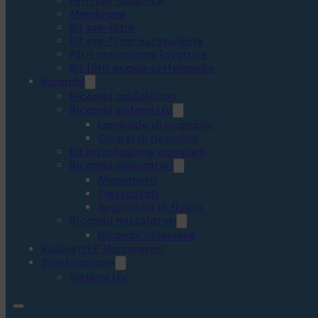
Filtri per lavatrice
Membrane
Kit pre-filtro
Kit pre-filtro autopulente
Filtri anticalcare lavatrice
Kit filtri acqua sottolavello
Ricambi
Ricambi addolcitori
Ricambi sistemi UV
Lampade di ricambio
Quarzi di ricambio
Kit Installazione completi
Ricambi depuratori
Manometri
Pressostati
Regolatori di flusso
Ricambi miscelatori
Ricambi colonnine
Rubinetti E Miscelatori
Sanificazione
Sistemi UV