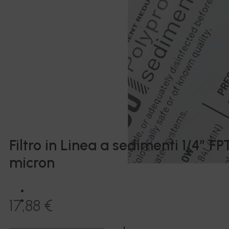
Filtro in Linea a sedimenti 1/4” FPT
micron
17,88
€
Filtro