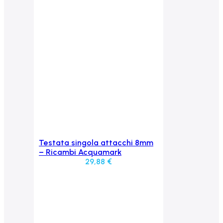
Testata singola attacchi 8mm
Aggiungi al carrello
– Ricambi Acquamark
29,88
€