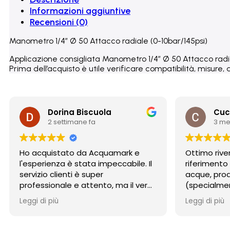
Informazioni aggiuntive
Recensioni (0)
Manometro 1/4″ Ø 50 Attacco radiale (0-10bar/145psi)
Applicazione consigliata Manometro 1/4″ Ø 50 Attacco rad
Prima dell’acquisto è utile verificare compatibilità, misure, 
Dorina Biscuola
Cuc
2 settimane fa
3 me
Ho acquistato da Acquamark e
Ottimo rive
l'esperienza è stata impeccabile. Il
riferimento
servizio clienti è super
acque, prodo
professionale e attento, ma il vero
(specialmen
punto di forza è stata la
osmosi) e 
Leggi di più
Leggi di più
spedizione: incredibilmente rapida
competente
e con un imballaggio perfetto. Un
imballaggio
punto di riferimento per affidabilità
Consigliati