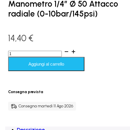
Manometro 1/4″ Ø 50 Attacco
radiale (0-10bar/145psi)
14,40
€
Manometro
1/4"
Ø
Aggiungi al carrello
50
Attacco
radiale
(0-
10bar/145psi)
Consegna prevista
quantità
Consegna martedì 11 Ago 2026
Descrizione