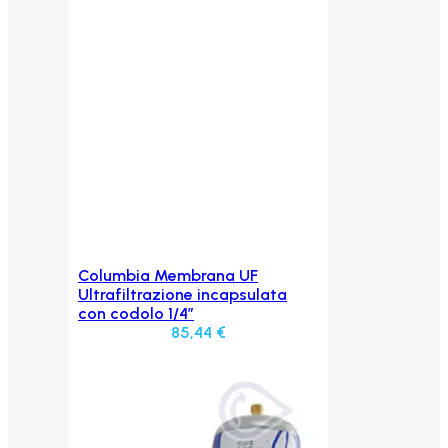
Columbia Membrana UF
Aggiungi al carrello
Ultrafiltrazione incapsulata
con codolo 1/4”
85,44
€