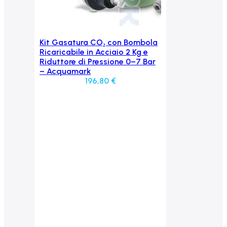
Kit Gasatura CO₂ con Bombola
Aggiungi al carrello
Ricaricabile in Acciaio 2 Kg e
Riduttore di Pressione 0–7 Bar
– Acquamark
196,80
€