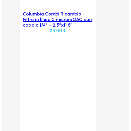
Columbia Combi Ricambio
Aggiungi al carrello
Filtro in linea 5 micron/GAC con
codolo 1/4″ – 2,5″x11,5″
24,00
€