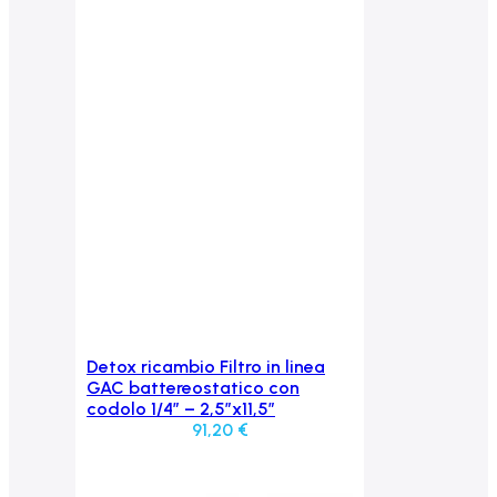
Detox ricambio Filtro in linea
Aggiungi al carrello
GAC battereostatico con
codolo 1/4″ – 2,5″x11,5″
91,20
€