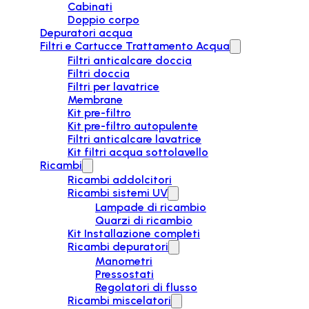
Cabinati
Doppio corpo
Depuratori acqua
Filtri e Cartucce Trattamento Acqua
Filtri anticalcare doccia
Filtri doccia
Filtri per lavatrice
Membrane
Kit pre-filtro
Kit pre-filtro autopulente
Filtri anticalcare lavatrice
Kit filtri acqua sottolavello
Ricambi
Ricambi addolcitori
Ricambi sistemi UV
Lampade di ricambio
Quarzi di ricambio
Kit Installazione completi
Ricambi depuratori
Manometri
Pressostati
Regolatori di flusso
Ricambi miscelatori