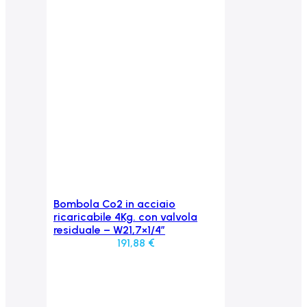
Bombola Co2 in acciaio
Aggiungi al carrello
ricaricabile 4Kg. con valvola
residuale – W21,7×1/4″
191,88
€