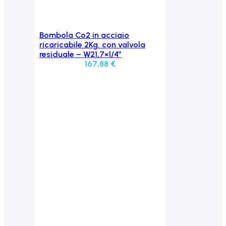
Bombola Co2 in acciaio
Aggiungi al carrello
ricaricabile 2Kg. con valvola
residuale – W21,7×1/4″
167,88
€