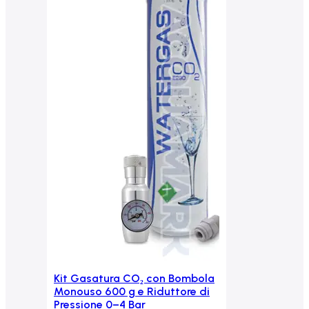
Kit Gasatura CO₂ con Bombola
Aggiungi al carrello
Monouso 600 g e Riduttore di
Pressione 0–4 Bar