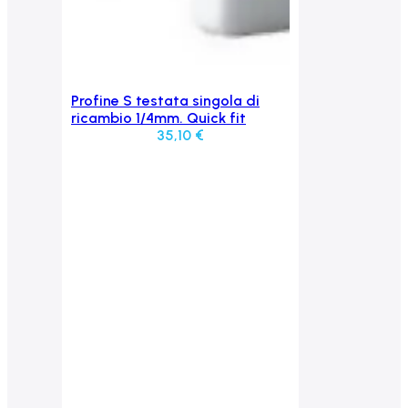
Profine S testata singola di
Aggiungi al carrello
ricambio 1/4mm. Quick fit
35,10
€