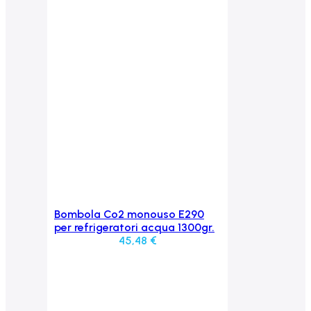
Bombola Co2 monouso E290
Aggiungi al carrello
per refrigeratori acqua 1300gr.
45,48
€