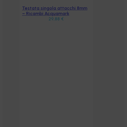
Testata singola attacchi 8mm
Aggiungi al carrello
– Ricambi Acquamark
29,88
€