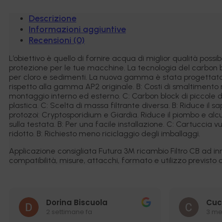
micron
quantità
Descrizione
Informazioni aggiuntive
Recensioni (0)
L’obiettivo è quello di fornire acqua di miglior qualità poss
protezione per le tue macchine. La tecnologia del carbon 
per cloro e sedimenti. La nuova gamma è stata progettata pe
rispetto alla gamma AP2 originale. B: Costi di smaltimento ri
montaggio interno ed esterno. C: Carbon block di piccole dim
plastica. C: Scelta di massa filtrante diversa. B: Riduce il s
protozoi: Cryptosporidium e Giardia. Riduce il piombo e alcu
sulla testata. B: Per una facile installazione. C: Cartuccia 
ridotto. B: Richiesto meno riciclaggio degli imballaggi.
Applicazione consigliata Futura 3M ricambio Filtro CB ad inn
compatibilità, misure, attacchi, formato e utilizzo previsto c
Dorina Biscuola
Cuc
2 settimane fa
3 me