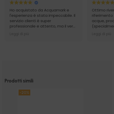
Ho acquistato da Acquamark e
Ottimo rive
l'esperienza è stata impeccabile. Il
riferimento
servizio clienti è super
acque, prodo
professionale e attento, ma il vero
(specialmen
punto di forza è stata la
osmosi) e 
Leggi di più
Leggi di più
spedizione: incredibilmente rapida
competente
e con un imballaggio perfetto. Un
imballaggio
punto di riferimento per affidabilità
Consigliati
e serietà. Consigliatissimo,
serietà e a
acquisterò sicuramente di nuovo!
Prodotti simili
-20%
-20%
-20%
-20%
-20%
-30%
-30%
-30%
-20%
-20%