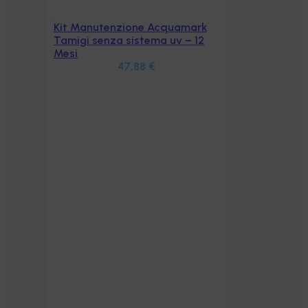
Kit Manutenzione Acquamark
Aggiungi al carrello
Tamigi senza sistema uv – 12
Mesi
47,88
€