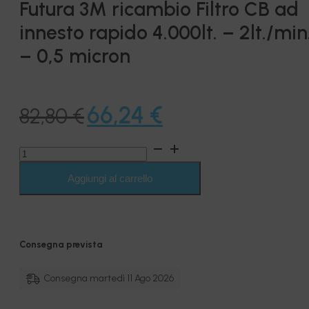
Futura 3M ricambio Filtro CB ad
innesto rapido 4.000lt. – 2lt./min
– 0,5 micron
Il
Il
66,24
€
82,80
€
prezzo
prezzo
Futura
originale
attuale
3M
ricambio
Aggiungi al carrello
era:
è:
Filtro
CB
82,80 €.
66,24 €.
ad
innesto
rapido
Consegna prevista
4.000lt.
-
2lt./min.
Consegna martedì 11 Ago 2026
-
0,5