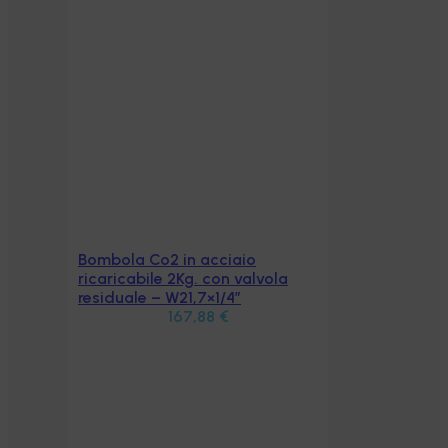
Bombola Co2 in acciaio
Aggiungi al carrello
ricaricabile 2Kg. con valvola
residuale – W21,7×1/4″
167,88
€