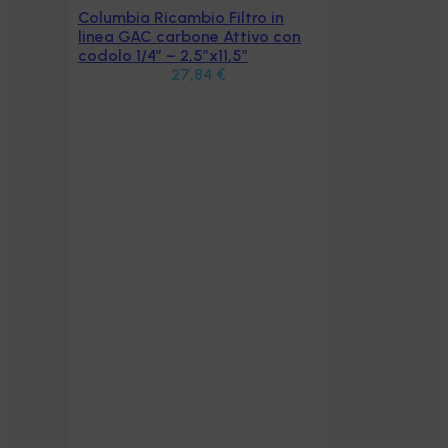
Columbia Ricambio Filtro in
Aggiungi al carrello
linea GAC carbone Attivo con
codolo 1/4″ – 2,5″x11,5″
27,84
€