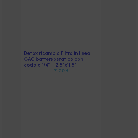
Detox ricambio Filtro in linea
Aggiungi al carrello
GAC battereostatico con
codolo 1/4″ – 2,5″x11,5″
91,20
€