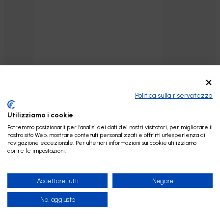
Politica sulla riservatezza
Utilizziamo i cookie
Potremmo posizionarli per l'analisi dei dati dei nostri visitatori, per migliorare il
nostro sito Web, mostrare contenuti personalizzati e offrirti un'esperienza di
navigazione eccezionale. Per ulteriori informazioni sui cookie utilizziamo
aprire le impostazioni.
Accettare tutti
Negare
No, aggiusta