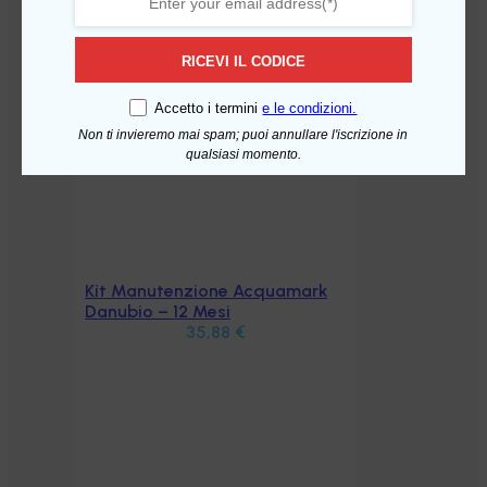
RICEVI IL CODICE
Accetto i termini
e le condizioni.
Non ti invieremo mai spam; puoi annullare l'iscrizione in
qualsiasi momento.
Kit Manutenzione Acquamark
Aggiungi al carrello
Danubio – 12 Mesi
35,88
€