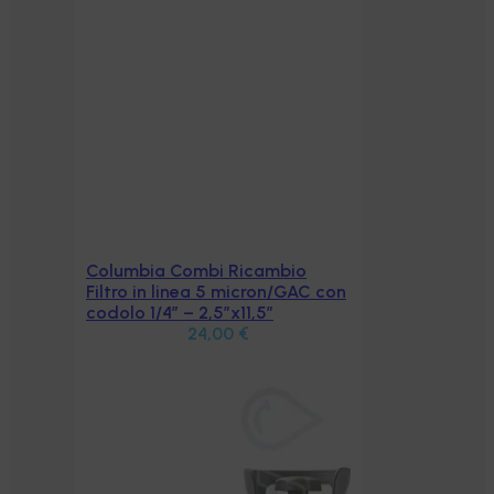
Columbia Combi Ricambio
Aggiungi al carrello
Filtro in linea 5 micron/GAC con
codolo 1/4″ – 2,5″x11,5″
24,00
€