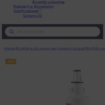
Ricambi colonnine
Rubinetti e Miscelatori
Sanificazione
Sistemi UV
Products
search
Home
/
Ricambi e Accessori per Impianti Acqua
/
Filtri
/
Filtri 
-20%