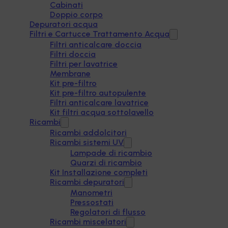
Cabinati
Doppio corpo
Depuratori acqua
Filtri e Cartucce Trattamento Acqua
Filtri anticalcare doccia
Filtri doccia
Filtri per lavatrice
Membrane
Kit pre-filtro
Kit pre-filtro autopulente
Filtri anticalcare lavatrice
Kit filtri acqua sottolavello
Ricambi
Ricambi addolcitori
Ricambi sistemi UV
Lampade di ricambio
Quarzi di ricambio
Kit Installazione completi
Ricambi depuratori
Manometri
Pressostati
Regolatori di flusso
Ricambi miscelatori