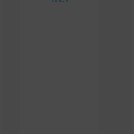
196,80
€