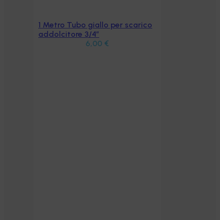
1 Metro Tubo giallo per scarico
Aggiungi al carrello
addolcitore 3/4”
6,00
€