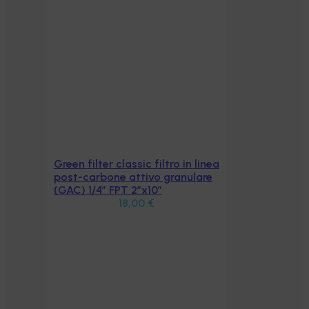
Green filter classic filtro in linea
Aggiungi al carrello
post-carbone attivo granulare
(GAC) 1/4″ FPT 2″x10″
18,00
€