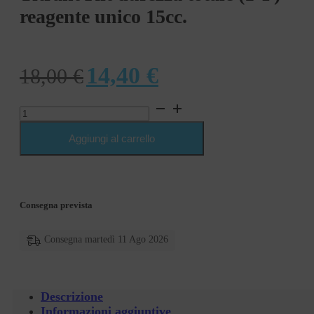
reagente unico 15cc.
Il
Il
14,40
€
18,00
€
prezzo
prezzo
Titrant
originale
attuale
Kit
durezza
Aggiungi al carrello
era:
è:
totale
(1°F)
18,00 €.
14,40 €.
reagente
unico
15cc.
Consegna prevista
quantità
Consegna martedì 11 Ago 2026
Descrizione
Informazioni aggiuntive