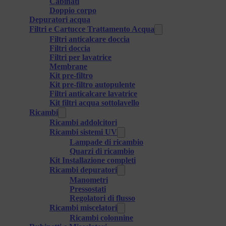
Cabinati
Doppio corpo
Depuratori acqua
Filtri e Cartucce Trattamento Acqua
Filtri anticalcare doccia
Filtri doccia
Filtri per lavatrice
Membrane
Kit pre-filtro
Kit pre-filtro autopulente
Filtri anticalcare lavatrice
Kit filtri acqua sottolavello
Ricambi
Ricambi addolcitori
Ricambi sistemi UV
Lampade di ricambio
Quarzi di ricambio
Kit Installazione completi
Ricambi depuratori
Manometri
Pressostati
Regolatori di flusso
Ricambi miscelatori
Ricambi colonnine