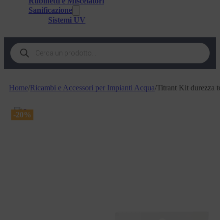
Rubinetti e Miscelatori
Sanificazione
Sistemi UV
Products
search
Home
/
Ricambi e Accessori per Impianti Acqua
/
Titrant Kit durezza 
-20%