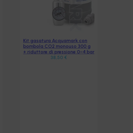
Kit gasatura Acquamark con
Aggiungi al carrello
bombola CO2 monouso 300 g
+ riduttore di pressione 0–4 bar
38,50
€