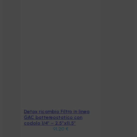
Detox ricambio Filtro in linea
Aggiungi al carrello
GAC battereostatico con
codolo 1/4″ – 2,5″x11,5″
91,20
€