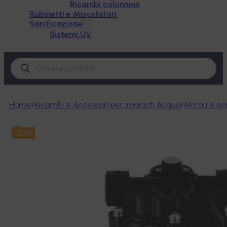
Ricambi colonnine
Rubinetti e Miscelatori
Sanificazione
Sistemi UV
Products
search
Home
/
Ricambi e Accessori per Impianti Acqua
/
Motori e p
-25%