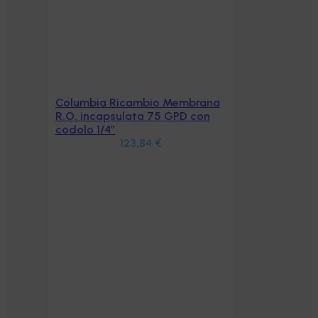
Columbia Ricambio Membrana
Aggiungi al carrello
R.O. incapsulata 75 GPD con
codolo 1/4″
123,84
€