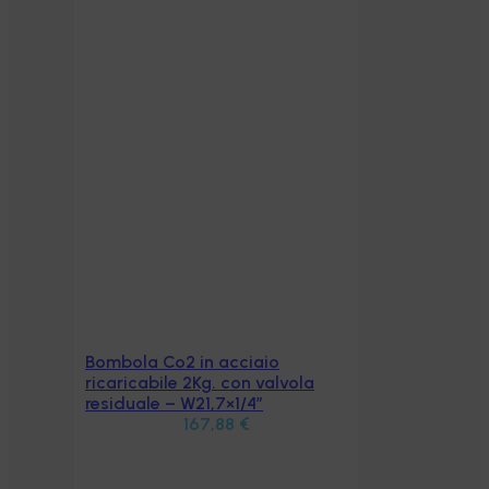
Bombola Co2 in acciaio
Aggiungi al carrello
ricaricabile 2Kg. con valvola
residuale – W21,7×1/4″
167,88
€