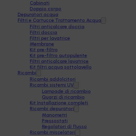
Cabinati
Doppio corpo
Depuratori acqua
Filtri e Cartucce Trattamento Acqua
Filtri anticalcare doccia
Filtri doccia
Filtri per lavatrice
Membrane
Kit pre-filtro
Kit pre-filtro autopulente
Filtri anticalcare lavatrice
Kit filtri acqua sottolavello
Ricambi
Ricambi addolcitori
Ricambi sistemi UV
Lampade di ricambio
Quarzi di ricambio
Kit Installazione completi
Ricambi depuratori
Manometri
Pressostati
Regolatori di flusso
Ricambi miscelatori