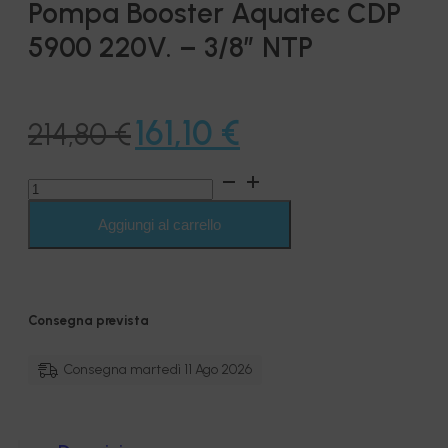
Pompa Booster Aquatec CDP
5900 220V. – 3/8″ NTP
Il
Il
161,10
€
214,80
€
prezzo
prezzo
Pompa
originale
attuale
Booster
Aquatec
Aggiungi al carrello
era:
è:
CDP
5900
214,80 €.
161,10 €.
220V.
-
3/8"
Consegna prevista
NTP
quantità
Consegna martedì 11 Ago 2026