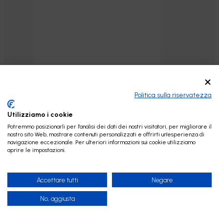
Green Filter Filtro in Linea
Aggiungi al carrello
remineralizzatore e regolatore
del PH al cocco 1/4″ – 2″x10″
Politica sulla riservatezza
30,00
€
Utilizziamo i cookie
Potremmo posizionarli per l'analisi dei dati dei nostri visitatori, per migliorare il
nostro sito Web, mostrare contenuti personalizzati e offrirti un'esperienza di
navigazione eccezionale. Per ulteriori informazioni sui cookie utilizziamo
aprire le impostazioni.
Accettare tutti
Negare
No, aggiusta