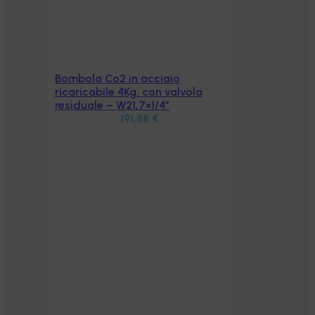
Bombola Co2 in acciaio
Aggiungi al carrello
ricaricabile 4Kg. con valvola
residuale – W21,7×1/4″
191,88
€