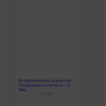
Kit Manutenzione Acquamark
Aggiungi al carrello
Tamigi senza sistema uv – 12
Mesi
47,88
€