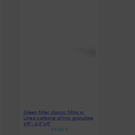
Green filter classic filtro in
Aggiungi al carrello
Linea carbone attivo granulare
1/4″- 2,5″x11″
24,00
€