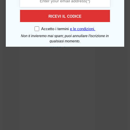
RICEVI IL CODICE
Accetto i termini
e le condizioni.
Kit Manutenzione Acquamark
Non ti invieremo mai spam; puoi annullare l'iscrizione in
Aggiungi al carrello
Danubio – 12 Mesi
qualsiasi momento.
35,88
€