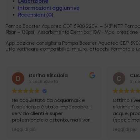
Descrizione
Informazioni aggiuntive
Recensioni (0)
Pompa Booster Aquatec CDP 5900 220V. – 3/8″ NTP Pompa Boo
9bar – 130psi • Assorbimento Elettrico: 110W • Max. pressione e
Applicazione consigliata Pompa Booster Aquatec CDP 5900 
utile verificare compatibilità, misure, attacchi, formato e uti
Dorina Biscuola
Cuc
3 settimane fa
3 me
Ho acquistato da Acquamark e
Ottimo rive
l'esperienza è stata impeccabile. Il
riferimento
servizio clienti è super
acque, prodo
professionale e attento, ma il vero
(specialmen
punto di forza è stata la
osmosi) e 
Leggi di più
Leggi di più
spedizione: incredibilmente rapida
competente
e con un imballaggio perfetto. Un
imballaggio