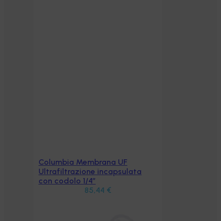
Columbia Membrana UF
Aggiungi al carrello
Ultrafiltrazione incapsulata
con codolo 1/4”
85,44
€