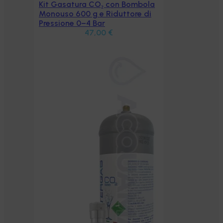
Kit Gasatura CO₂ con Bombola
Aggiungi al carrello
Monouso 600 g e Riduttore di
Pressione 0–4 Bar
47,00
€