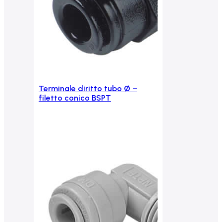
Terminale diritto tubo Ø –
Aggiungi al carrello
filetto conico BSPT