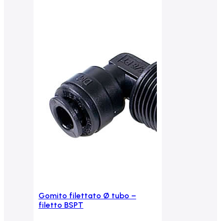
Gomito filettato Ø tubo –
Aggiungi al carrello
filetto BSPT