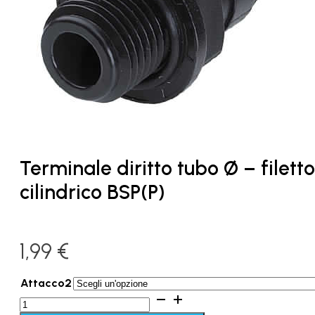
Terminale diritto tubo Ø – filetto
cilindrico BSP(P)
1,99
€
Attacco2
Terminale
diritto