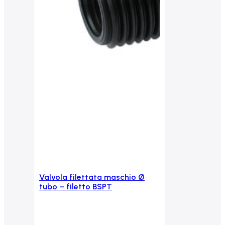
Valvola filettata maschio Ø
Aggiungi al carrello
tubo – filetto BSPT