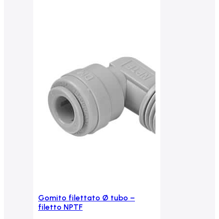
Gomito filettato Ø tubo –
Aggiungi al carrello
filetto NPTF