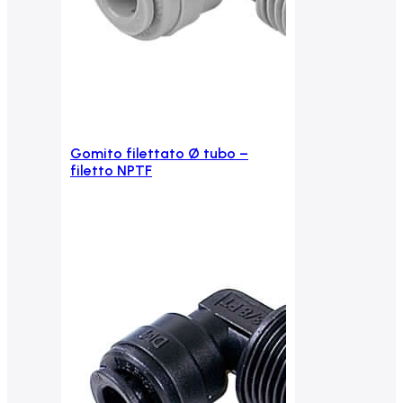
Gomito filettato Ø tubo –
Aggiungi al carrello
filetto NPTF