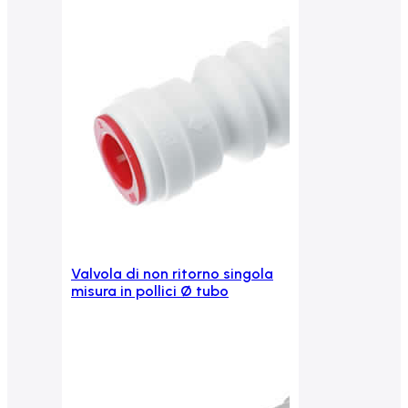
Valvola di non ritorno singola
Aggiungi al carrello
misura in pollici Ø tubo