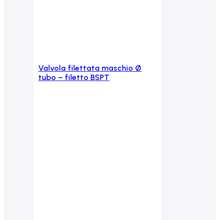
Valvola filettata maschio Ø
Aggiungi al carrello
tubo – filetto BSPT