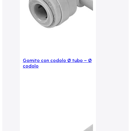
Gomito con codolo Ø tubo – Ø
Aggiungi al carrello
codolo