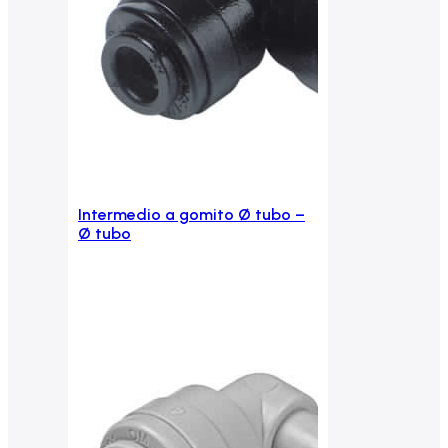
Intermedio a gomito Ø tubo –
Aggiungi al carrello
Ø tubo