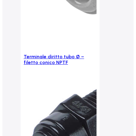
Terminale diritto tubo Ø –
Aggiungi al carrello
filetto conico NPTF