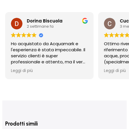
Dorina Biscuola
Cuc
2 settimane fa
3 me
Ho acquistato da Acquamark e
Ottimo rive
l'esperienza è stata impeccabile. Il
riferimento
servizio clienti è super
acque, prodo
professionale e attento, ma il vero
(specialmen
punto di forza è stata la
osmosi) e 
Leggi di più
Leggi di più
spedizione: incredibilmente rapida
competente
e con un imballaggio perfetto. Un
imballaggio
punto di riferimento per affidabilità
Consigliati
e serietà. Consigliatissimo,
serietà e a
acquisterò sicuramente di nuovo!
Prodotti simili