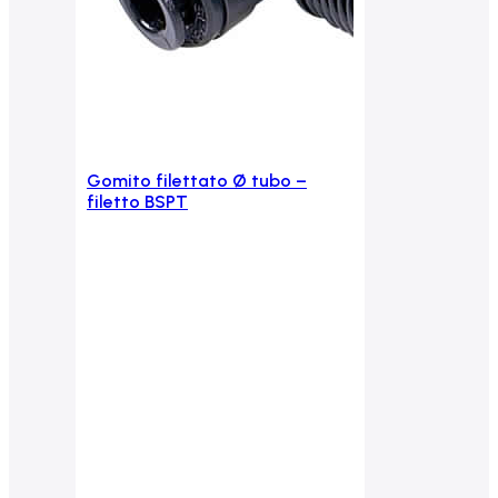
Gomito filettato Ø tubo –
Aggiungi al carrello
filetto BSPT