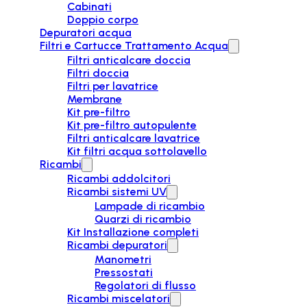
Cabinati
Doppio corpo
Depuratori acqua
Filtri e Cartucce Trattamento Acqua
Filtri anticalcare doccia
Filtri doccia
Filtri per lavatrice
Membrane
Kit pre-filtro
Kit pre-filtro autopulente
Filtri anticalcare lavatrice
Kit filtri acqua sottolavello
Ricambi
Ricambi addolcitori
Ricambi sistemi UV
Lampade di ricambio
Quarzi di ricambio
Kit Installazione completi
Ricambi depuratori
Manometri
Pressostati
Regolatori di flusso
Ricambi miscelatori