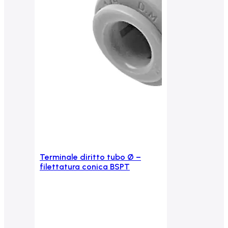
Terminale diritto tubo Ø –
Aggiungi al carrello
filettatura conica BSPT