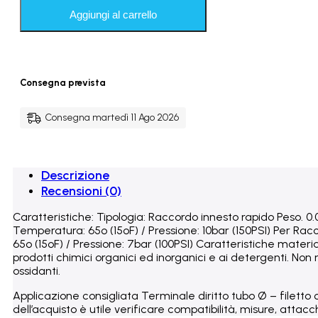
tubo
Aggiungi al carrello
Ø
-
filetto
cilindrico
BSP(P)
Consegna prevista
quantità
Consegna martedì 11 Ago 2026
Descrizione
Recensioni (0)
Caratteristiche: Tipologia: Raccordo innesto rapido Peso. 0.0
Temperatura: 65º (15ºF) / Pressione: 10bar (150PSI) Per Racco
65º (15ºF) / Pressione: 7bar (100PSI) Caratteristiche mate
prodotti chimici organici ed inorganici e ai detergenti. Non 
ossidanti.
Applicazione consigliata Terminale diritto tubo Ø – filett
dell’acquisto è utile verificare compatibilità, misure, attacch