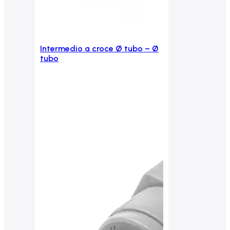
Intermedio a croce Ø tubo – Ø
Aggiungi al carrello
tubo