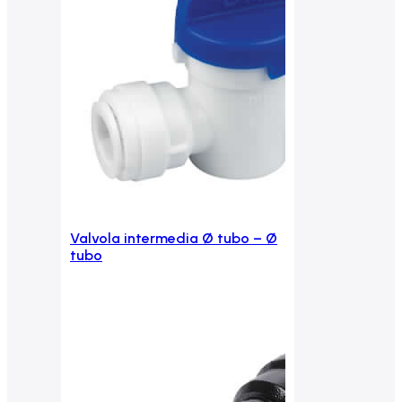
Valvola intermedia Ø tubo – Ø
Aggiungi al carrello
tubo