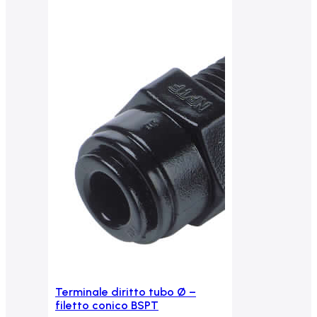
Terminale diritto tubo Ø –
Aggiungi al carrello
filetto conico BSPT