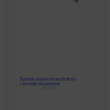
Testata singola attacchi 8mm
Aggiungi al carrello
– Ricambi Acquamark
29,88
€