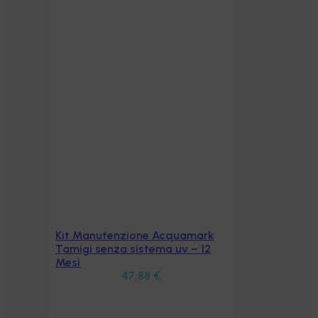
Kit Manutenzione Acquamark
Aggiungi al carrello
Tamigi senza sistema uv – 12
Mesi
47,88
€