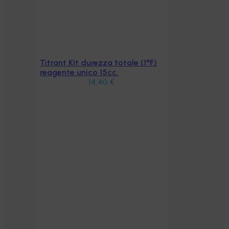
Titrant Kit durezza totale (1°F)
Aggiungi al carrello
reagente unico 15cc.
14,40
€