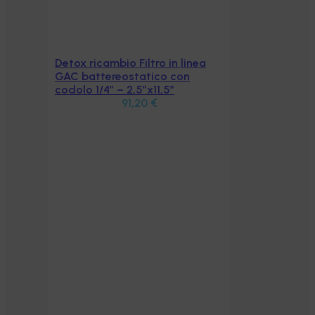
Detox ricambio Filtro in linea
Aggiungi al carrello
GAC battereostatico con
codolo 1/4″ – 2,5″x11,5″
91,20
€