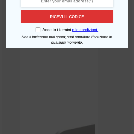
RICEVI IL CODICE
Accetto i termini
e le condizioni.
Kit Manutenzione Acquamark
Non ti invieremo mai spam; puoi annullare l'iscrizione in
Aggiungi al carrello
Danubio – 12 Mesi
qualsiasi momento.
35,88
€