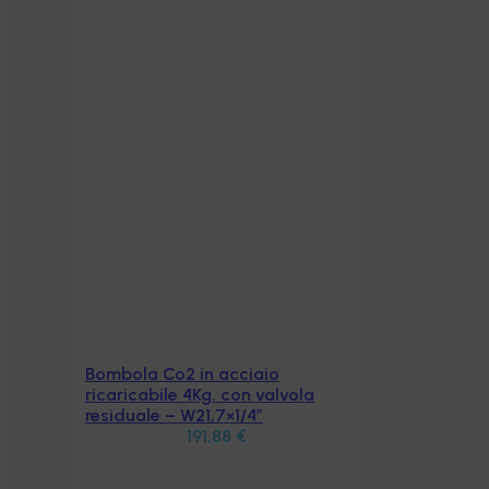
Bombola Co2 in acciaio
Aggiungi al carrello
ricaricabile 4Kg. con valvola
residuale – W21,7×1/4″
191,88
€