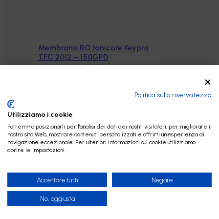
Membrana RO Ionicore Keypra
Aggiungi al carrello
TFC 2012 – 150GPD
47,04
€
Politica sulla riservatezza
Utilizziamo i cookie
Potremmo posizionarli per l'analisi dei dati dei nostri visitatori, per migliorare il
nostro sito Web, mostrare contenuti personalizzati e offrirti un'esperienza di
navigazione eccezionale. Per ulteriori informazioni sui cookie utilizziamo
aprire le impostazioni.
Accettare tutti
Negare
No, aggiusta