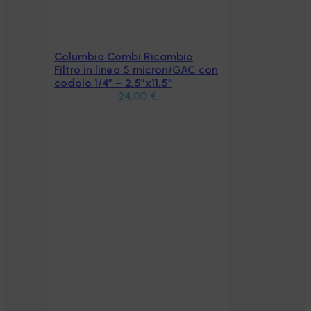
Columbia Combi Ricambio
Aggiungi al carrello
Filtro in linea 5 micron/GAC con
codolo 1/4″ – 2,5″x11,5″
24,00
€