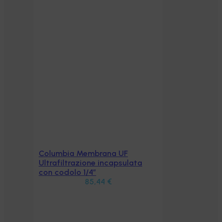
Columbia Membrana UF
Aggiungi al carrello
Ultrafiltrazione incapsulata
con codolo 1/4”
85,44
€