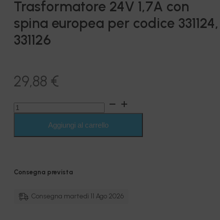
Trasformatore 24V 1,7A con
spina europea per codice 331124,
331126
29,88
€
Trasformatore
24V
1,7A
Aggiungi al carrello
con
spina
europea
per
codice
Consegna prevista
331124,
331126
quantità
Consegna martedì 11 Ago 2026