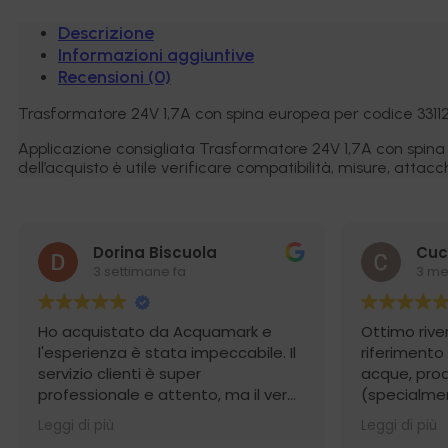
Descrizione
Informazioni aggiuntive
Recensioni (0)
Trasformatore 24V 1,7A con spina europea per codice 33112
Applicazione consigliata Trasformatore 24V 1,7A con spina
dell’acquisto è utile verificare compatibilità, misure, attacch
Dorina Biscuola
Cuc
3 settimane fa
3 me
Ho acquistato da Acquamark e
Ottimo rive
l'esperienza è stata impeccabile. Il
riferimento
servizio clienti è super
acque, prodo
professionale e attento, ma il vero
(specialmen
punto di forza è stata la
osmosi) e 
Leggi di più
Leggi di più
spedizione: incredibilmente rapida
competente