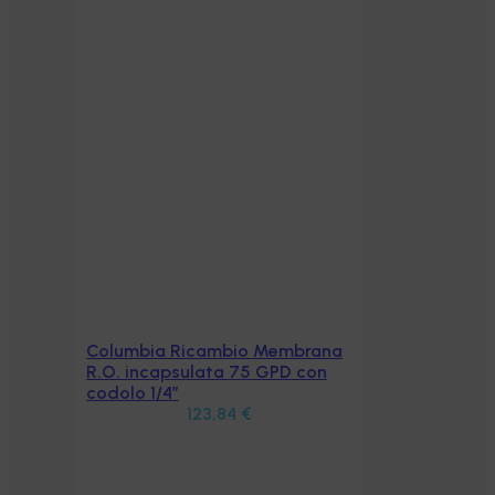
Columbia Ricambio Membrana
Aggiungi al carrello
R.O. incapsulata 75 GPD con
codolo 1/4″
123,84
€