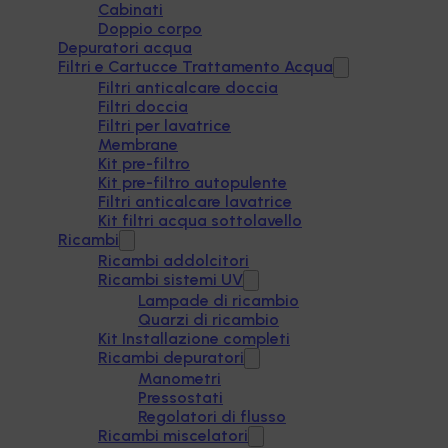
Cabinati
Doppio corpo
Depuratori acqua
Filtri e Cartucce Trattamento Acqua
Filtri anticalcare doccia
Filtri doccia
Filtri per lavatrice
Membrane
Kit pre-filtro
Kit pre-filtro autopulente
Filtri anticalcare lavatrice
Kit filtri acqua sottolavello
Ricambi
Ricambi addolcitori
Ricambi sistemi UV
Lampade di ricambio
Quarzi di ricambio
Kit Installazione completi
Ricambi depuratori
Manometri
Pressostati
Regolatori di flusso
Ricambi miscelatori