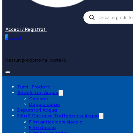
Products
search
Accedi / Registrati
0
0,00
€
Nessun prodotto nel carrello.
Tutti I Prodotti
Addolcitori Acqua
Cabinati
Doppio corpo
Depuratori Acqua
Filtri E Cartucce Trattamento Acqua
Filtri anticalcare doccia
Filtri doccia