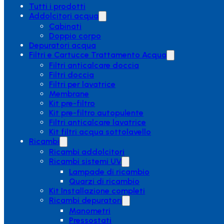
Tutti i prodotti
Addolcitori acqua
Cabinati
Doppio corpo
Depuratori acqua
Filtri e Cartucce Trattamento Acqua
Filtri anticalcare doccia
Filtri doccia
Filtri per lavatrice
Membrane
Kit pre-filtro
Kit pre-filtro autopulente
Filtri anticalcare lavatrice
Kit filtri acqua sottolavello
Ricambi
Ricambi addolcitori
Ricambi sistemi UV
Lampade di ricambio
Quarzi di ricambio
Kit Installazione completi
Ricambi depuratori
Manometri
Pressostati