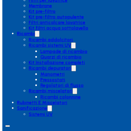
Filtri per lavatrice
Membrane
Kit pre-filtro
Kit pre-filtro autopulente
Filtri anticalcare lavatrice
Kit filtri acqua sottolavello
Ricambi
Ricambi addolcitori
Ricambi sistemi UV
Lampade di ricambio
Quarzi di ricambio
Kit Installazione completi
Ricambi depuratori
Manometri
Pressostati
Regolatori di flusso
Ricambi miscelatori
Ricambi colonnine
Rubinetti E Miscelatori
Sanificazione
Sistemi UV