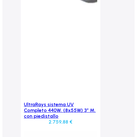
UltraRays sistema UV
Aggiungi al carrello
Completo 440W. (8x55W) 3″ M.
con piedistallo
2.759,88
€