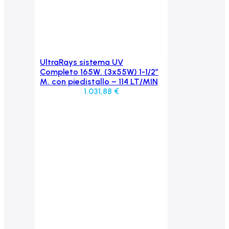
UltraRays sistema UV
Aggiungi al carrello
Completo 165W. (3x55W) 1-1/2″
M. con piedistallo – 114 LT/MIN
1.031,88
€