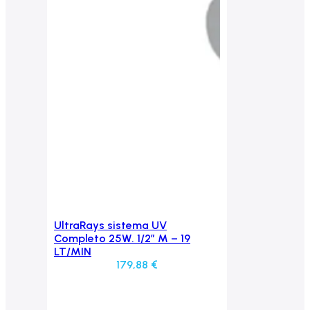
UltraRays sistema UV
Aggiungi al carrello
Completo 25W. 1/2″ M – 19
LT/MIN
179,88
€