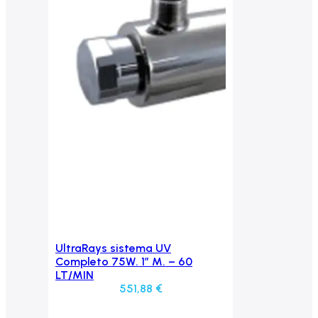
UltraRays sistema UV
Aggiungi al carrello
Completo 75W. 1″ M. – 60
LT/MIN
551,88
€