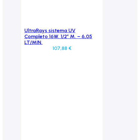
UltraRays sistema UV
Aggiungi al carrello
Completo 16W. 1/2″ M. – 6,05
LT/MIN.
107,88
€