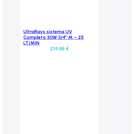
UltraRays sistema UV
Aggiungi al carrello
Completo 30W 3/4″ M – 25
LT/MIN
239,88
€