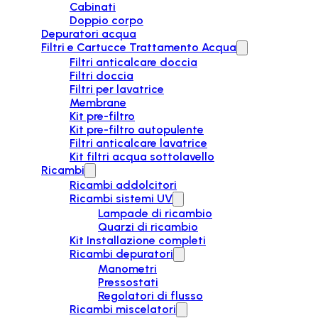
Cabinati
Doppio corpo
Depuratori acqua
Filtri e Cartucce Trattamento Acqua
Filtri anticalcare doccia
Filtri doccia
Filtri per lavatrice
Membrane
Kit pre-filtro
Kit pre-filtro autopulente
Filtri anticalcare lavatrice
Kit filtri acqua sottolavello
Ricambi
Ricambi addolcitori
Ricambi sistemi UV
Lampade di ricambio
Quarzi di ricambio
Kit Installazione completi
Ricambi depuratori
Manometri
Pressostati
Regolatori di flusso
Ricambi miscelatori