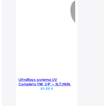
UltraRays sistema UV
Aggiungi al carrello
Completo 11W. 1/4” – 3LT/MIN.
89,88
€