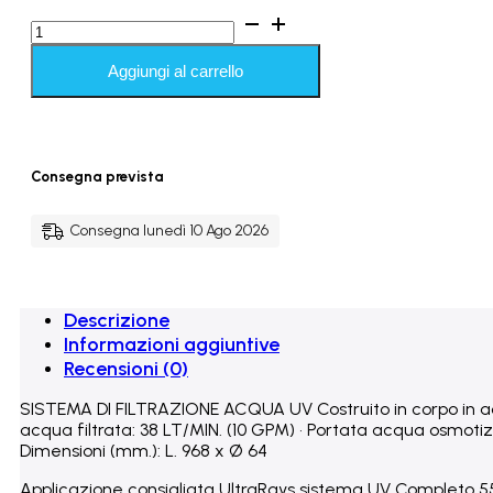
UltraRays
sistema
UV
Aggiungi al carrello
Completo
55W.
3/4"
M.
-
Consegna prevista
38
LT/MIN
quantità
Consegna lunedì 10 Ago 2026
Descrizione
Informazioni aggiuntive
Recensioni (0)
SISTEMA DI FILTRAZIONE ACQUA UV Costruito in corpo in acciai
acqua filtrata: 38 LT/MIN. (10 GPM) • Portata acqua osmotiz
Dimensioni (mm.): L. 968 x Ø 64
Applicazione consigliata UltraRays sistema UV Completo 55