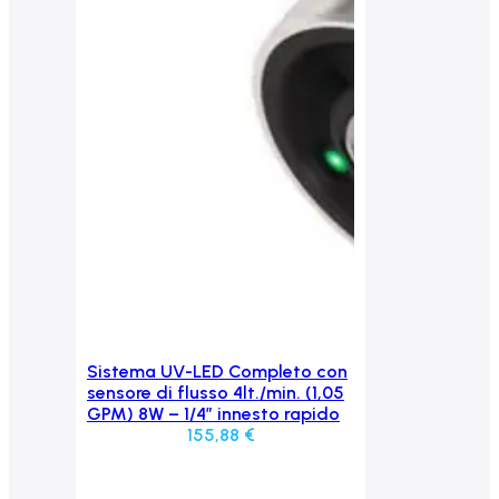
Sistema UV-LED Completo con
Aggiungi al carrello
sensore di flusso 4lt./min. (1,05
GPM) 8W – 1/4″ innesto rapido
155,88
€