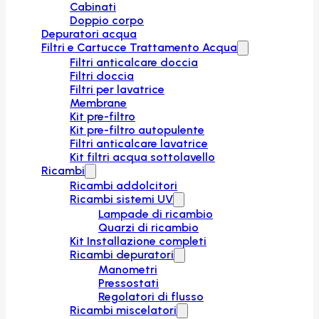
Cabinati
Doppio corpo
Depuratori acqua
Filtri e Cartucce Trattamento Acqua
Filtri anticalcare doccia
Filtri doccia
Filtri per lavatrice
Membrane
Kit pre-filtro
Kit pre-filtro autopulente
Filtri anticalcare lavatrice
Kit filtri acqua sottolavello
Ricambi
Ricambi addolcitori
Ricambi sistemi UV
Lampade di ricambio
Quarzi di ricambio
Kit Installazione completi
Ricambi depuratori
Manometri
Pressostati
Regolatori di flusso
Ricambi miscelatori