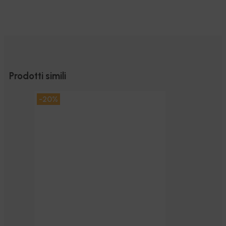
punto di riferimento per affidabilità
Consigliati
e serietà. Consigliatissimo,
serietà e a
acquisterò sicuramente di nuovo!
Prodotti simili
-20%
-20%
-20%
-20%
-30%
-30%
-25%
-20%
-20%
-20%
-20%