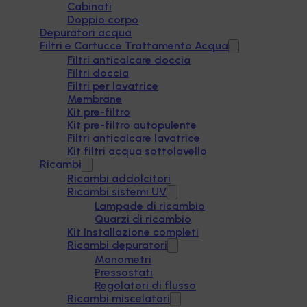
Cabinati
Doppio corpo
Depuratori acqua
Filtri e Cartucce Trattamento Acqua
Filtri anticalcare doccia
Filtri doccia
Filtri per lavatrice
Membrane
Kit pre-filtro
Kit pre-filtro autopulente
Filtri anticalcare lavatrice
Kit filtri acqua sottolavello
Ricambi
Ricambi addolcitori
Ricambi sistemi UV
Lampade di ricambio
Quarzi di ricambio
Kit Installazione completi
Ricambi depuratori
Manometri
Pressostati
Regolatori di flusso
Ricambi miscelatori