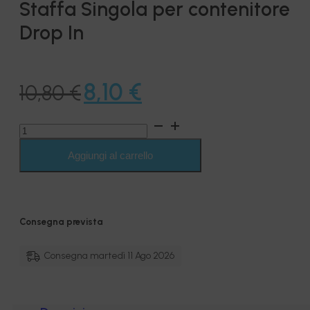
Staffa Singola per contenitore
Drop In
Il
Il
8,10
€
10,80
€
prezzo
prezzo
Staffa
originale
attuale
Singola
per
Aggiungi al carrello
era:
è:
contenitore
Drop
10,80 €.
8,10 €.
In
quantità
Consegna prevista
Consegna martedì 11 Ago 2026