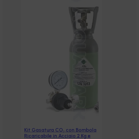
Kit Gasatura CO₂ con Bombola
Aggiungi al carrello
Ricaricabile in Acciaio 2 Kg e