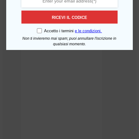
RICEVI IL CODICE
Kit Manutenzione Acquamark
Aggiungi al carrello
Tamigi con sistema uv – 12
Mesi
Accetto i termini
e le condizioni.
59,88
€
Non ti invieremo mai spam; puoi annullare l'iscrizione in
qualsiasi momento.