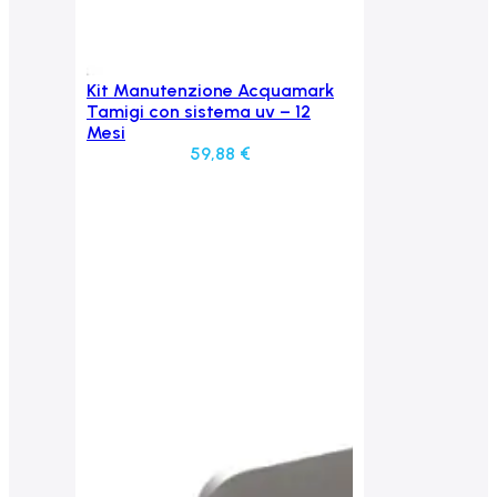
Kit Manutenzione Acquamark
Aggiungi al carrello
Tamigi con sistema uv – 12
Mesi
59,88
€