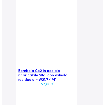
Bombola Co2 in acciaio
Aggiungi al carrello
ricaricabile 2Kg. con valvola
residuale – W21,7×1/4″
167,88
€