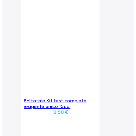
PH totale Kit test completo
Aggiungi al carrello
reagente unico 15cc.
13,50
€