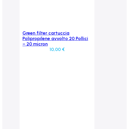
Green filter cartuccia
Aggiungi al carrello
Polipropilene avvolto 20 Pollici
– 20 micron
10,00
€