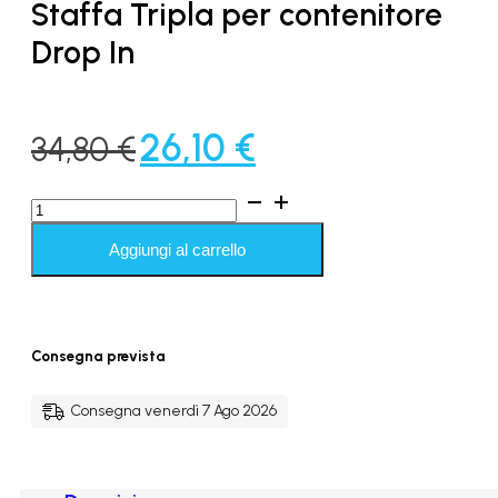
Staffa Tripla per contenitore
Drop In
Il
Il
26,10
€
34,80
€
prezzo
prezzo
Staffa
originale
attuale
Tripla
per
Aggiungi al carrello
era:
è:
contenitore
Drop
34,80 €.
26,10 €.
In
quantità
Consegna prevista
Consegna venerdì 7 Ago 2026