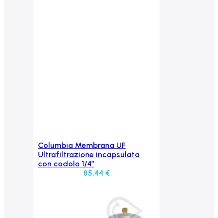
Columbia Membrana UF
Aggiungi al carrello
Ultrafiltrazione incapsulata
con codolo 1/4”
85,44
€