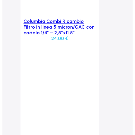
Columbia Combi Ricambio
Aggiungi al carrello
Filtro in linea 5 micron/GAC con
codolo 1/4″ – 2,5″x11,5″
24,00
€