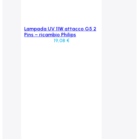
Lampada UV 11W attacco G5 2
Aggiungi al carrello
Pins – ricambio Philips
19,08
€