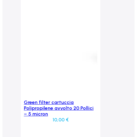
Green filter cartuccia
Aggiungi al carrello
Polipropilene avvolto 20 Pollici
– 5 micron
10,00
€