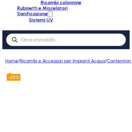
Ricambi colonnine
Rubinetti e Miscelatori
Sanificazione
Sistemi UV
Products
search
Home
/
Ricambi e Accessori per Impianti Acqua
/
Contenitori F
-25%