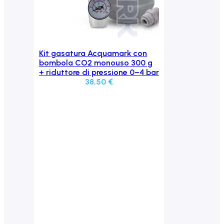
Kit gasatura Acquamark con
Aggiungi al carrello
bombola CO2 monouso 300 g
+ riduttore di pressione 0–4 bar
38,50
€