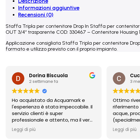
Descrizione
Informazioni aggiuntive
Recensioni (0)
Staffa Tripla per contenitore Drop In Staffa per contenito
OUT 3/4“ trasparente COD: 330467 – Contenitore Housing 1
Applicazione consigliata Staffa Tripla per contenitore Drop
formato e utilizzo previsto con il proprio impianto.
Dorina Biscuola
Cuc
2 settimane fa
3 me
Ho acquistato da Acquamark e
Ottimo rive
l'esperienza è stata impeccabile. Il
riferimento
servizio clienti è super
acque, prodo
professionale e attento, ma il vero
(specialmen
punto di forza è stata la
osmosi) e 
Leggi di più
Leggi di più
spedizione: incredibilmente rapida
competente
e con un imballaggio perfetto. Un
imballaggio