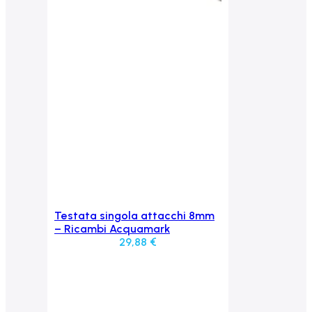
Testata singola attacchi 8mm
Aggiungi al carrello
– Ricambi Acquamark
29,88
€