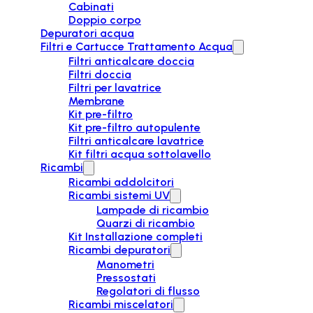
Cabinati
Doppio corpo
Depuratori acqua
Filtri e Cartucce Trattamento Acqua
Filtri anticalcare doccia
Filtri doccia
Filtri per lavatrice
Membrane
Kit pre-filtro
Kit pre-filtro autopulente
Filtri anticalcare lavatrice
Kit filtri acqua sottolavello
Ricambi
Ricambi addolcitori
Ricambi sistemi UV
Lampade di ricambio
Quarzi di ricambio
Kit Installazione completi
Ricambi depuratori
Manometri
Pressostati
Regolatori di flusso
Ricambi miscelatori