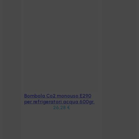
Bombola Co2 monouso E290
Aggiungi al carrello
per refrigeratori acqua 600gr.
26,28
€