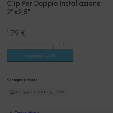
Clip Per Doppia Installazione
2″x2,5″
1,79
€
Clip
Per
Doppia
Aggiungi al carrello
Installazione
2"x2,5"
quantità
Consegna prevista
Consegna martedì 11 Ago 2026
Descrizione