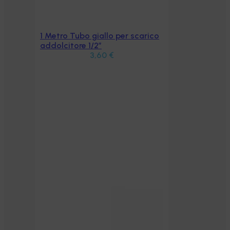
1 Metro Tubo giallo per scarico
Aggiungi al carrello
addolcitore 1/2″
3,60
€