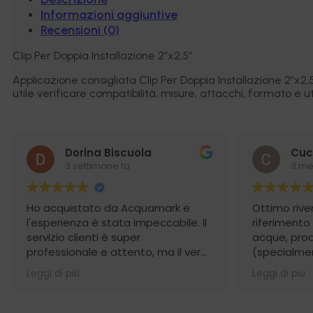
Informazioni aggiuntive
Recensioni (0)
Clip Per Doppia Installazione 2″x2,5″
Applicazione consigliata Clip Per Doppia Installazione 2″
utile verificare compatibilità, misure, attacchi, formato e uti
Dorina Biscuola
Cuc
3 settimane fa
3 me
Ho acquistato da Acquamark e
Ottimo rive
l'esperienza è stata impeccabile. Il
riferimento
servizio clienti è super
acque, prodo
professionale e attento, ma il vero
(specialmen
punto di forza è stata la
osmosi) e 
Leggi di più
Leggi di più
spedizione: incredibilmente rapida
competente
e con un imballaggio perfetto. Un
imballaggio
punto di riferimento per affidabilità
Consigliati