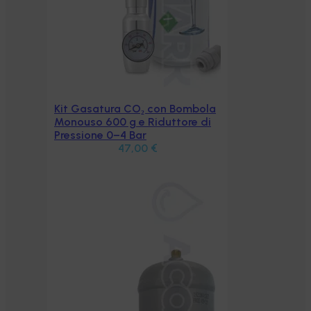
Kit Gasatura CO₂ con Bombola
Aggiungi al carrello
Monouso 600 g e Riduttore di
Pressione 0–4 Bar
47,00
€