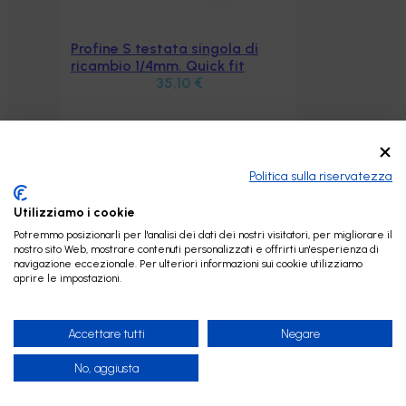
Profine S testata singola di
Aggiungi al carrello
ricambio 1/4mm. Quick fit
35,10
€
Politica sulla riservatezza
Utilizziamo i cookie
Potremmo posizionarli per l'analisi dei dati dei nostri visitatori, per migliorare il
nostro sito Web, mostrare contenuti personalizzati e offrirti un'esperienza di
navigazione eccezionale. Per ulteriori informazioni sui cookie utilizziamo
aprire le impostazioni.
Accettare tutti
Negare
No, aggiusta