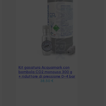
Kit gasatura Acquamark con
Aggiungi al carrello
bombola CO2 monouso 300 g
+ riduttore di pressione 0–4 bar
38,50
€