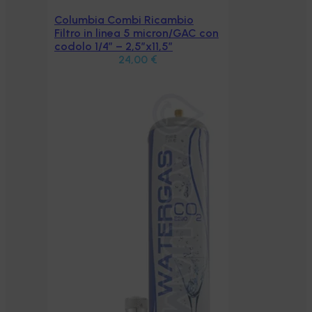
Columbia Combi Ricambio
Aggiungi al carrello
Filtro in linea 5 micron/GAC con
codolo 1/4″ – 2,5″x11,5″
24,00
€