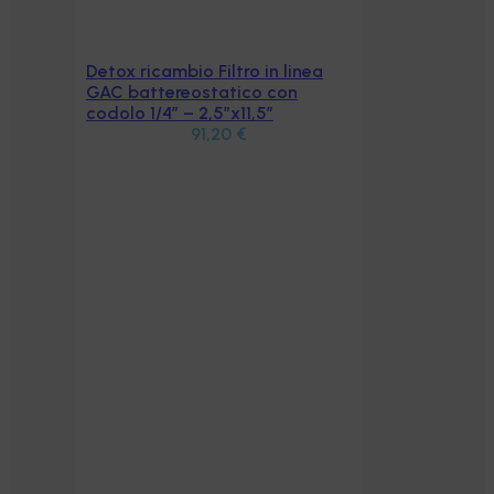
Detox ricambio Filtro in linea
Aggiungi al carrello
GAC battereostatico con
codolo 1/4″ – 2,5″x11,5″
91,20
€