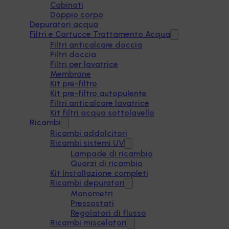
Cabinati
Doppio corpo
Depuratori acqua
Filtri e Cartucce Trattamento Acqua
Filtri anticalcare doccia
Filtri doccia
Filtri per lavatrice
Membrane
Kit pre-filtro
Kit pre-filtro autopulente
Filtri anticalcare lavatrice
Kit filtri acqua sottolavello
Ricambi
Ricambi addolcitori
Ricambi sistemi UV
Lampade di ricambio
Quarzi di ricambio
Kit Installazione completi
Ricambi depuratori
Manometri
Pressostati
Regolatori di flusso
Ricambi miscelatori