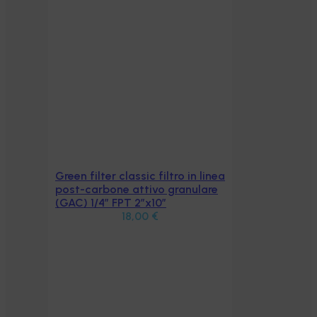
Green filter classic filtro in linea
Aggiungi al carrello
post-carbone attivo granulare
(GAC) 1/4″ FPT 2″x10″
18,00
€