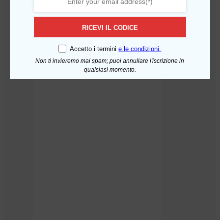
Bombola Co2 in acciaio
Aggiungi al carrello
ricaricabile 2Kg. con valvola
RICEVI IL CODICE
residuale – W21,7×1/4″
167,88
€
Accetto i termini
e le condizioni.
Non ti invieremo mai spam; puoi annullare l'iscrizione in
qualsiasi momento.