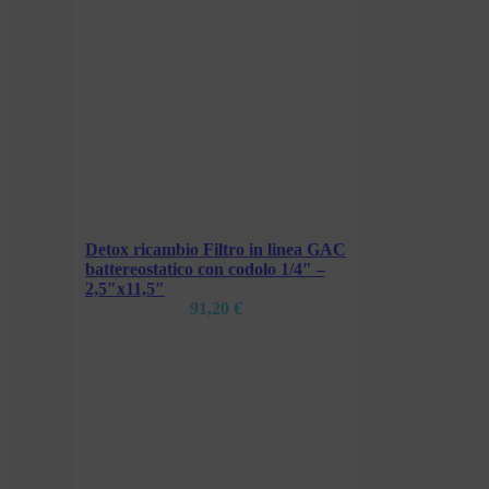
ea GAC
″ –