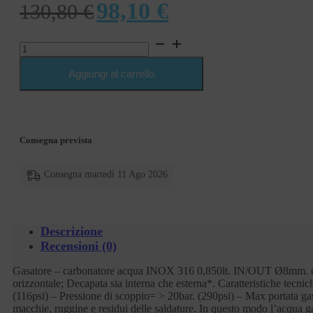
Il
Il
98,10
€
130,80
€
prezzo
prezzo
Gasatore
originale
attuale
-
carbonatore
Aggiungi al carrello
era:
è:
acqua
INOX
130,80 €.
98,10 €.
316
0,850lt.
IN/OUT
Consegna prevista
Ø8mm.
con
valvola
Consegna martedì 11 Ago 2026
di
sicurezza
-
verticale/orizzontale
quantità
Descrizione
Recensioni (0)
Gasatore – carbonatore acqua INOX 316 0,850lt. IN/OUT Ø8mm. con val
orizzontale; Decapata sia interna che esterna*. Caratteristiche te
(116psi) – Pressione di scoppio= > 20bar. (290psi) – Max portata gasa
macchie, ruggine e residui delle saldature. In questo modo l’acqua ga