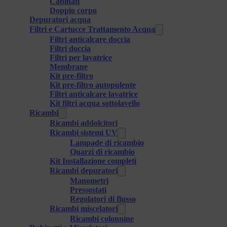
Cabinati
Doppio corpo
Depuratori acqua
Filtri e Cartucce Trattamento Acqua
Filtri anticalcare doccia
Filtri doccia
Filtri per lavatrice
Membrane
Kit pre-filtro
Kit pre-filtro autopulente
Filtri anticalcare lavatrice
Kit filtri acqua sottolavello
Ricambi
Ricambi addolcitori
Ricambi sistemi UV
Lampade di ricambio
Quarzi di ricambio
Kit Installazione completi
Ricambi depuratori
Manometri
Pressostati
Regolatori di flusso
Ricambi miscelatori
Ricambi colonnine