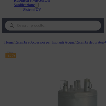
Rubinetti e Miscelatori
Sanificazione
Sistemi UV
Products
search
Home
/
Ricambi e Accessori per Impianti Acqua
/
Ricambi depuratori
/
-25%