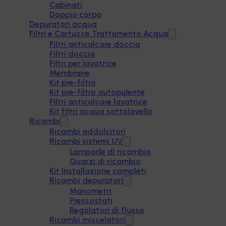
Cabinati
Doppio corpo
Depuratori acqua
Filtri e Cartucce Trattamento Acqua
Filtri anticalcare doccia
Filtri doccia
Filtri per lavatrice
Membrane
Kit pre-filtro
Kit pre-filtro autopulente
Filtri anticalcare lavatrice
Kit filtri acqua sottolavello
Ricambi
Ricambi addolcitori
Ricambi sistemi UV
Lampade di ricambio
Quarzi di ricambio
Kit Installazione completi
Ricambi depuratori
Manometri
Pressostati
Regolatori di flusso
Ricambi miscelatori