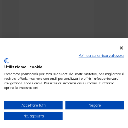
Futura 3M ricambio Filtro CB ad
Aggiungi al carrello
innesto rapido 4.000lt. –
2lt./min. – 0,5 micron
Politica sulla riservatezza
66,24
€
Utilizziamo i cookie
Potremmo posizionarli per l'analisi dei dati dei nostri visitatori, per migliorare il
nostro sito Web, mostrare contenuti personalizzati e offrirti un'esperienza di
navigazione eccezionale. Per ulteriori informazioni sui cookie utilizziamo
aprire le impostazioni.
Accettare tutti
Negare
No, aggiusta