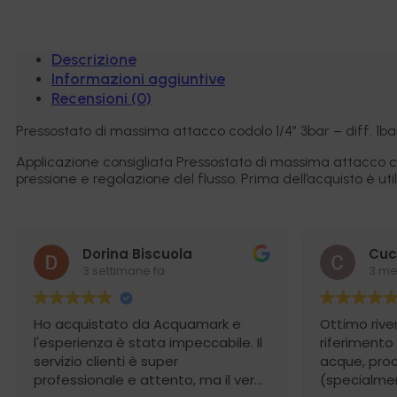
,
osmosi
inverse,
refrigeratori
Descrizione
acqua
Informazioni aggiuntive
quantità
Recensioni (0)
Pressostato di massima attacco codolo 1/4″ 3bar – diff. 1ba
Applicazione consigliata Pressostato di massima attacco cod
pressione e regolazione del flusso. Prima dell’acquisto è util
Dorina Biscuola
Cuc
3 settimane fa
3 me
Ho acquistato da Acquamark e
Ottimo rive
l'esperienza è stata impeccabile. Il
riferimento
servizio clienti è super
acque, prodo
professionale e attento, ma il vero
(specialmen