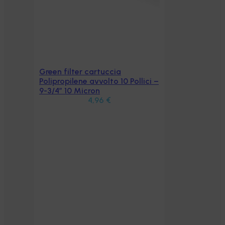
Green filter cartuccia
Aggiungi al carrello
Polipropilene avvolto 10 Pollici –
9-3/4″ 10 Micron
4,96
€