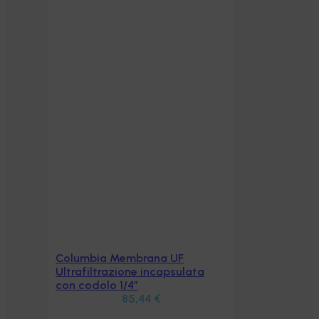
Columbia Membrana UF
Aggiungi al carrello
Ultrafiltrazione incapsulata
con codolo 1/4”
85,44
€