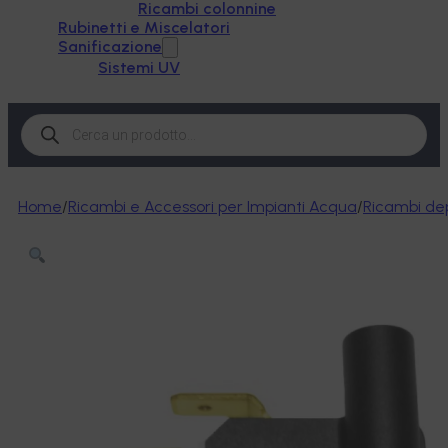
Ricambi colonnine
Rubinetti e Miscelatori
Sanificazione
Sistemi UV
Products
search
Home
/
Ricambi e Accessori per Impianti Acqua
/
Ricambi dep