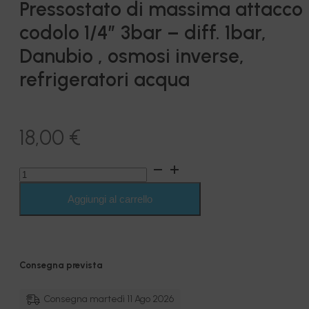
Pressostato di massima attacco
codolo 1/4″ 3bar – diff. 1bar,
Danubio , osmosi inverse,
refrigeratori acqua
18,00
€
Pressostato
di
massima
Aggiungi al carrello
attacco
codolo
1/4"
3bar
-
Consegna prevista
diff.
1bar,
Danubio
Consegna martedì 11 Ago 2026