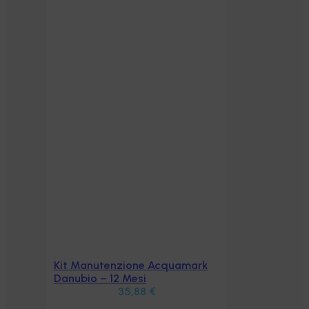
Kit Manutenzione Acquamark
Aggiungi al carrello
Danubio – 12 Mesi
35,88
€