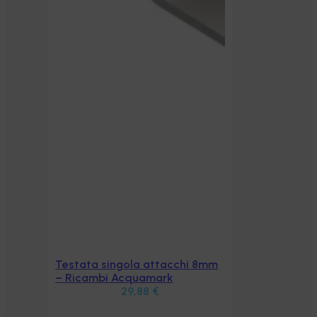
Testata singola attacchi 8mm
Aggiungi al carrello
– Ricambi Acquamark
29,88
€