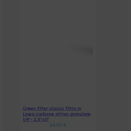
Green filter classic filtro in
Aggiungi al carrello
Linea carbone attivo granulare
1/4″- 2,5″x11″
24,00
€