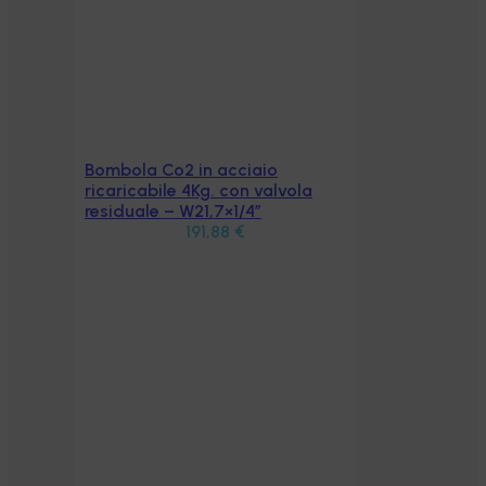
Bombola Co2 in acciaio
Aggiungi al carrello
ricaricabile 4Kg. con valvola
residuale – W21,7×1/4″
191,88
€