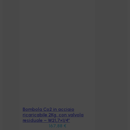
Bombola Co2 in acciaio
Aggiungi al carrello
ricaricabile 2Kg. con valvola
residuale – W21,7×1/4″
167,88
€