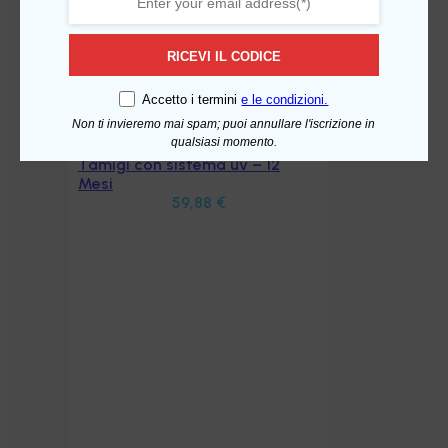
RICEVI IL CODICE
Accetto i termini
e le condizioni.
Non ti invieremo mai spam; puoi annullare l'iscrizione in
qualsiasi momento.
Kit Manutenzione Acquamark
Aggiungi al carrello
Tamigi con sistema uv – 12
Mesi
59,88
€