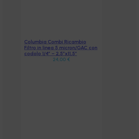
Columbia Combi Ricambio
Aggiungi al carrello
Filtro in linea 5 micron/GAC con
codolo 1/4″ – 2,5″x11,5″
24,00
€