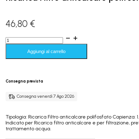
46,80
€
Ricarica
Filtro
anticalcare
Aggiungi al carrello
polifosfato
da
1,5Kg.
quantità
Consegna prevista
Consegna venerdì 7 Ago 2026
Tipologia: Ricarica Filtro anticalcare polifosfato Capienza: 1
Indicato per Ricarica filtro anticalcare e per filtrazione, pre
trattamento acqua.