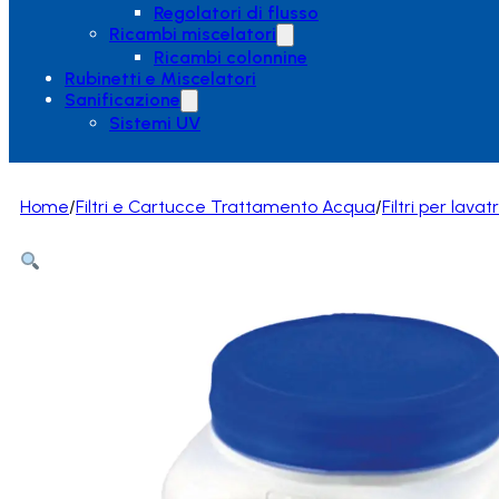
Regolatori di flusso
Ricambi miscelatori
Ricambi colonnine
Rubinetti e Miscelatori
Sanificazione
Sistemi UV
Home
/
Filtri e Cartucce Trattamento Acqua
/
Filtri per lavat