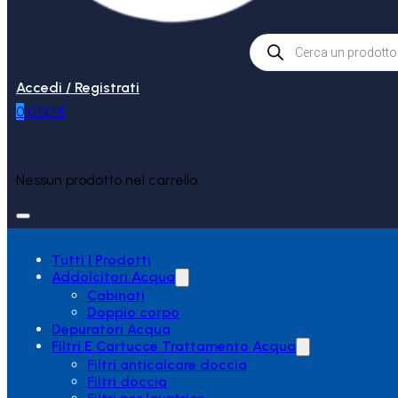
Products
search
Accedi / Registrati
0
0,00
€
Nessun prodotto nel carrello.
Tutti I Prodotti
Addolcitori Acqua
Cabinati
Doppio corpo
Depuratori Acqua
Filtri E Cartucce Trattamento Acqua
Filtri anticalcare doccia
Filtri doccia