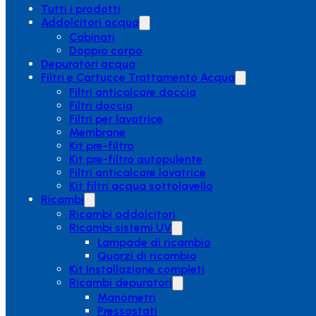
Tutti i prodotti
Addolcitori acqua
Cabinati
Doppio corpo
Depuratori acqua
Filtri e Cartucce Trattamento Acqua
Filtri anticalcare doccia
Filtri doccia
Filtri per lavatrice
Membrane
Kit pre-filtro
Kit pre-filtro autopulente
Filtri anticalcare lavatrice
Kit filtri acqua sottolavello
Ricambi
Ricambi addolcitori
Ricambi sistemi UV
Lampade di ricambio
Quarzi di ricambio
Kit Installazione completi
Ricambi depuratori
Manometri
Pressostati