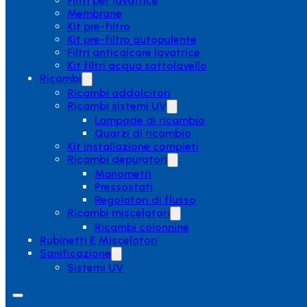
Filtri per lavatrice
Membrane
Kit pre-filtro
Kit pre-filtro autopulente
Filtri anticalcare lavatrice
Kit filtri acqua sottolavello
Ricambi
Ricambi addolcitori
Ricambi sistemi UV
Lampade di ricambio
Quarzi di ricambio
Kit Installazione completi
Ricambi depuratori
Manometri
Pressostati
Regolatori di flusso
Ricambi miscelatori
Ricambi colonnine
Rubinetti E Miscelatori
Sanificazione
Sistemi UV