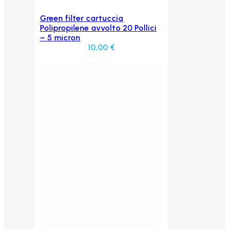
Green filter cartuccia
Aggiungi al carrello
Polipropilene avvolto 20 Pollici
– 5 micron
10,00
€