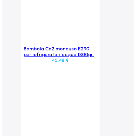
Bombola Co2 monouso E290
Aggiungi al carrello
per refrigeratori acqua 1300gr.
45,48
€