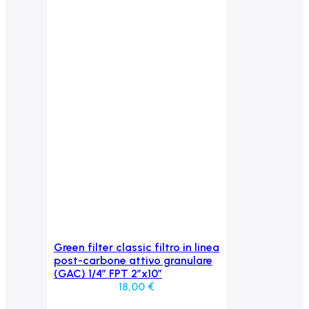
Green filter classic filtro in linea
Aggiungi al carrello
post-carbone attivo granulare
(GAC) 1/4″ FPT 2″x10″
18,00
€