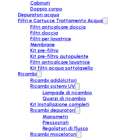
Cabinati
Doppio corpo
Depuratori acqua
Filtri e Cartucce Trattamento Acqua
Filtri anticalcare doccia
Filtri doccia
Filtri per lavatrice
Membrane
Kit pre-filtro
Kit pre-filtro autopulente
Filtri anticalcare lavatrice
Kit filtri acqua sottolavello
Ricambi
Ricambi addolcitori
Ricambi sistemi UV
Lampade di ricambio
Quarzi di ricambio
Kit Installazione completi
Ricambi depuratori
Manometri
Pressostati
Regolatori di flusso
Ricambi miscelatori