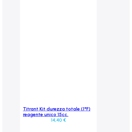
Titrant Kit durezza totale (1°F)
Aggiungi al carrello
reagente unico 15cc.
14,40
€