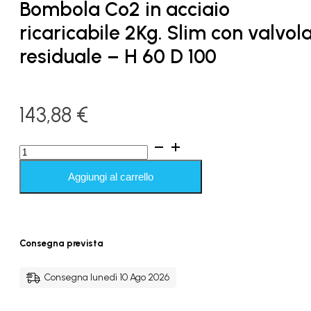
Bombola Co2 in acciaio
ricaricabile 2Kg. Slim con valvol
residuale – H 60 D 100
143,88
€
Bombola
Co2
in
Aggiungi al carrello
acciaio
ricaricabile
2Kg.
Slim
con
Consegna prevista
valvola
residuale
-
Consegna lunedì 10 Ago 2026
H
60