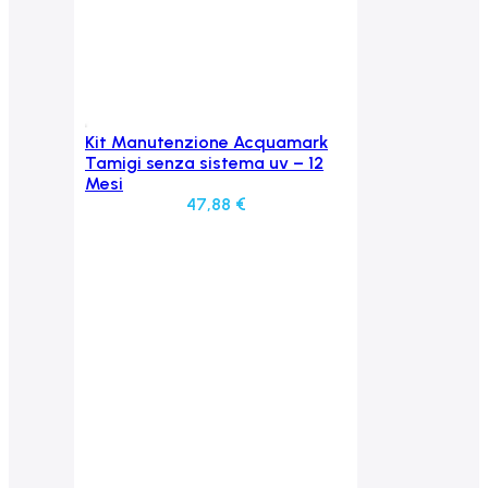
Kit Manutenzione Acquamark
Aggiungi al carrello
Tamigi senza sistema uv – 12
Mesi
47,88
€