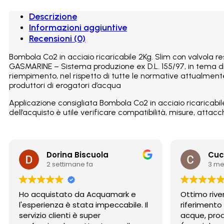
D
100
Descrizione
quantità
Informazioni aggiuntive
Recensioni (0)
Bombola Co2 in acciaio ricaricabile 2Kg. Slim con valvola r
GASMARINE – Sistema produzione ex D.L. 155/97, in tema di 
riempimento, nel rispetto di tutte le normative attualmente
produttori di erogatori d’acqua
Applicazione consigliata Bombola Co2 in acciaio ricaricabi
dell’acquisto è utile verificare compatibilità, misure, attacch
Dorina Biscuola
Cuc
2 settimane fa
3 me
Ho acquistato da Acquamark e
Ottimo rive
l'esperienza è stata impeccabile. Il
riferimento
servizio clienti è super
acque, prodo