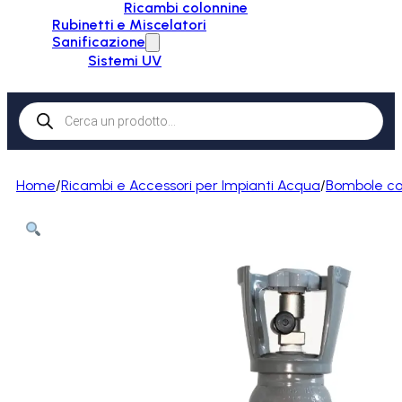
Ricambi colonnine
Rubinetti e Miscelatori
Sanificazione
Sistemi UV
Products
search
Home
/
Ricambi e Accessori per Impianti Acqua
/
Bombole c