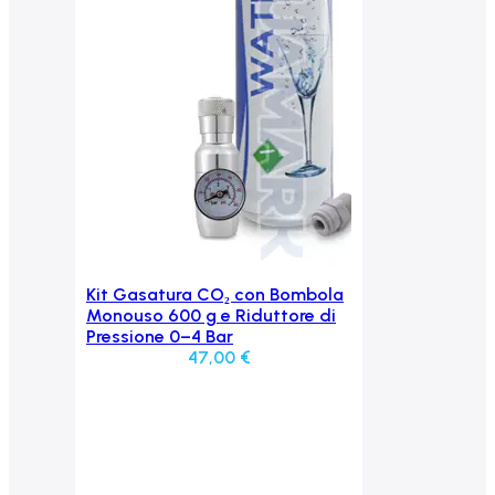
Kit Gasatura CO₂ con Bombola
Aggiungi al carrello
Monouso 600 g e Riduttore di
Pressione 0–4 Bar
47,00
€