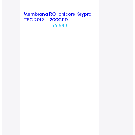
Membrana RO Ionicore Keypra
Aggiungi al carrello
TFC 2012 – 200GPD
56,64
€