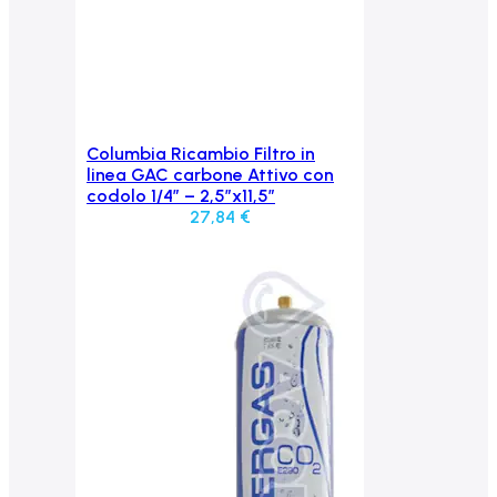
Columbia Ricambio Filtro in
Aggiungi al carrello
linea GAC carbone Attivo con
codolo 1/4″ – 2,5″x11,5″
27,84
€