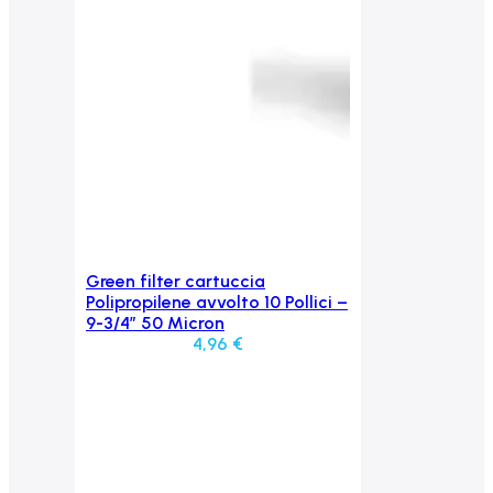
Green filter cartuccia
Aggiungi al carrello
Polipropilene avvolto 10 Pollici –
9-3/4″ 50 Micron
4,96
€