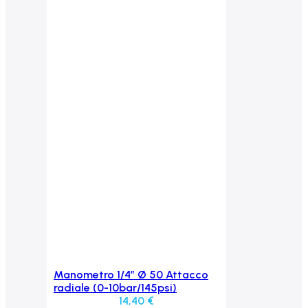
Manometro 1/4″ Ø 50 Attacco
Aggiungi al carrello
radiale (0-10bar/145psi)
14,40
€