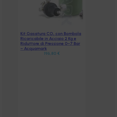
bola
 e
 Bar