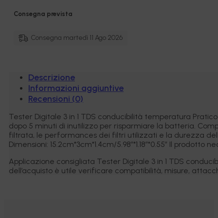
conducibilità
temperatura
Consegna prevista
quantità
Consegna martedì 11 Ago 2026
Descrizione
Informazioni aggiuntive
Recensioni (0)
Tester Digitale 3 in 1 TDS conducibilità temperatura Prati
dopo 5 minuti di inutilizzo per risparmiare la batteria. Co
filtrata, le performances dei filtri utilizzati e la durezza
Dimensioni: 15.2cm*3cm*1.4cm/5.98″*1.18″*0.55″ Il prodotto n
Applicazione consigliata Tester Digitale 3 in 1 TDS condu
dell’acquisto è utile verificare compatibilità, misure, attacch