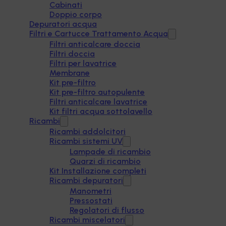
Cabinati
Doppio corpo
Depuratori acqua
Filtri e Cartucce Trattamento Acqua
Filtri anticalcare doccia
Filtri doccia
Filtri per lavatrice
Membrane
Kit pre-filtro
Kit pre-filtro autopulente
Filtri anticalcare lavatrice
Kit filtri acqua sottolavello
Ricambi
Ricambi addolcitori
Ricambi sistemi UV
Lampade di ricambio
Quarzi di ricambio
Kit Installazione completi
Ricambi depuratori
Manometri
Pressostati
Regolatori di flusso
Ricambi miscelatori