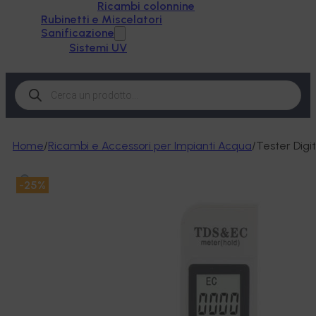
Ricambi colonnine
Rubinetti e Miscelatori
Sanificazione
Sistemi UV
Products
search
Home
/
Ricambi e Accessori per Impianti Acqua
/
Tester Digi
-25%