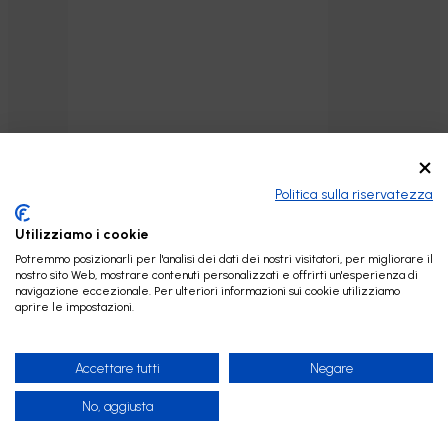
Politica sulla riservatezza
Utilizziamo i cookie
Potremmo posizionarli per l'analisi dei dati dei nostri visitatori, per migliorare il
nostro sito Web, mostrare contenuti personalizzati e offrirti un'esperienza di
navigazione eccezionale. Per ulteriori informazioni sui cookie utilizziamo
aprire le impostazioni.
Accettare tutti
Negare
lici
No, aggiusta