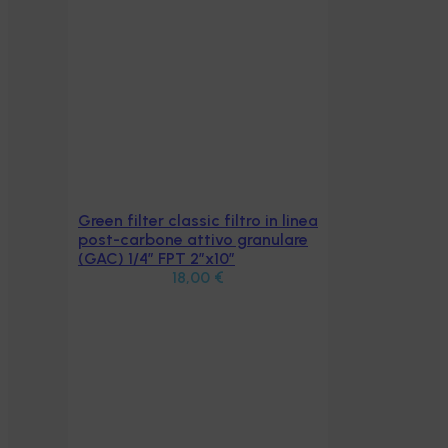
 linea
lare