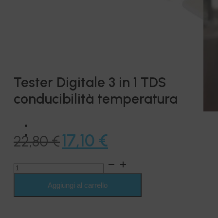
Tester Digitale 3 in 1 TDS
conducibilità temperatura
Il
Il
17,10
€
22,80
€
prezzo
prezzo
Tester
originale
attuale
Digitale
3
Aggiungi al carrello
era:
è:
in
1
22,80 €.
17,10 €.
TDS