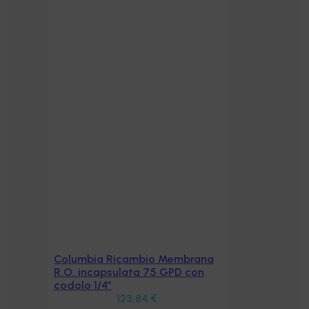
rana
con